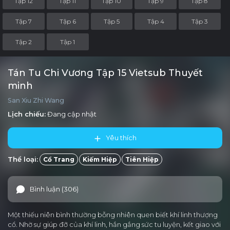
Tập 12
Tập 11
Tập 10
Tập 9
Tập 8
Tập 7
Tập 6
Tập 5
Tập 4
Tập 3
Tập 2
Tập 1
Tán Tu Chi Vương Tập 15 Vietsub Thuyết
minh
San Xiu Zhi Wang
Lịch chiếu:
Đang cập nhật
Yêu thích
Thể loại:
Cổ Trang
Kiếm Hiệp
Tiên Hiệp
Bình luận (306)
Một thiếu niên bình thường bỗng nhiên quen biết khí linh thượng
cổ. Nhờ sự giúp đỡ của khí linh, hắn gắng sức tu luyện, kết giao với