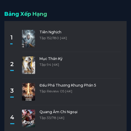
Bảng Xếp Hạng
Tiên Nghịch
1
Tập 152/180 [4K]
Mục Thần Ký
2
Tập 94 [4K]
Đấu Phá Thương Khung Phần 5
3
Tập Review 05 [4K]
Quang Âm Chi Ngoại
4
Tập 33/78 [4K]