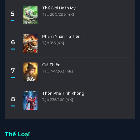
Thế Giới Hoàn Mỹ
5
Tập 280/286 [4K]
Phàm Nhân Tu Tiên
6
Tập 185 [4K]
Già Thiên
7
Tập 174/208 [4K]
Thôn Phệ Tinh Không
8
Tập 235/260 [4K]
Thể Loại