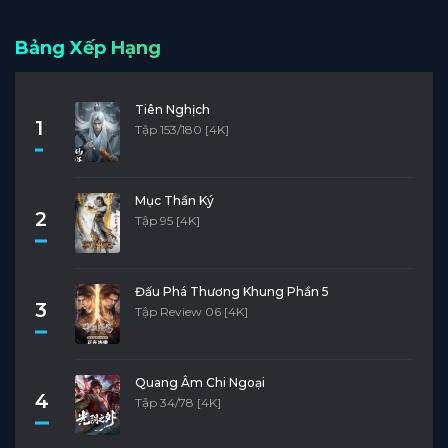
Bảng Xếp Hạng
Tiên Nghịch
1
Tập 153/180 [4K]
Mục Thần Ký
2
Tập 95 [4K]
Đấu Phá Thương Khung Phần 5
3
Tập Review 06 [4K]
Quang Âm Chi Ngoại
4
Tập 34/78 [4K]