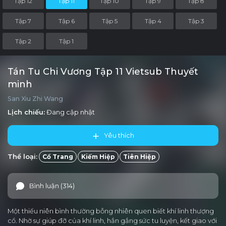
Tập 12
Tập 11
Tập 10
Tập 9
Tập 8
Tập 7
Tập 6
Tập 5
Tập 4
Tập 3
Tập 2
Tập 1
Tán Tu Chi Vương Tập 11 Vietsub Thuyết
minh
San Xiu Zhi Wang
Lịch chiếu:
Đang cập nhật
Yêu thích
Thể loại:
Cổ Trang
Kiếm Hiệp
Tiên Hiệp
Bình luận (314)
Một thiếu niên bình thường bỗng nhiên quen biết khí linh thượng
cổ. Nhờ sự giúp đỡ của khí linh, hắn gắng sức tu luyện, kết giao với