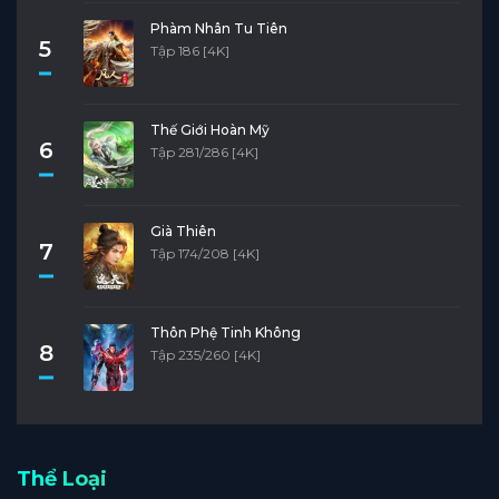
Phàm Nhân Tu Tiên
5
Tập 186 [4K]
Thế Giới Hoàn Mỹ
6
Tập 281/286 [4K]
Già Thiên
7
Tập 174/208 [4K]
Thôn Phệ Tinh Không
8
Tập 235/260 [4K]
Thể Loại