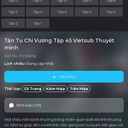
Tập 12
Tập 11
Tập 10
Tập 9
Tập 8
Tập 7
Tập 6
Tập 5
Tập 4
Tập 3
Tập 2
Tập 1
Tán Tu Chi Vương Tập 45 Vietsub Thuyết
minh
San Xiu Zhi Wang
Lịch chiếu:
Đang cập nhật
Yêu thích
Thể loại:
Cổ Trang
Kiếm Hiệp
Tiên Hiệp
Bình luận (311)
Một thiếu niên bình thường bỗng nhiên quen biết khí linh thượng
cổ. Nhờ sự giúp đỡ của khí linh, hắn gắng sức tu luyện, kết giao với