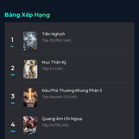
Bảng Xếp Hạng
Tiên Nghịch
1
Tập 152/180 [4K]
Mục Thần Ký
2
Tập 94 [4K]
Đấu Phá Thương Khung Phần 5
3
Tập Review 05 [4K]
Quang Âm Chi Ngoại
4
Tập 34/78 [4K]