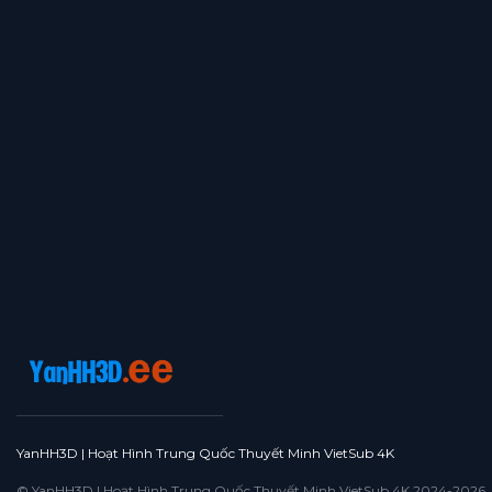
YanHH3D | Hoạt Hình Trung Quốc Thuyết Minh VietSub 4K
© YanHH3D | Hoạt Hình Trung Quốc Thuyết Minh VietSub 4K 2024-2026. All