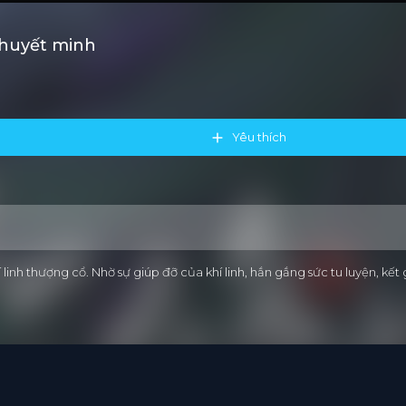
Thuyết minh
Yêu thích
linh thượng cổ. Nhờ sự giúp đỡ của khí linh, hắn gắng sức tu luyện, kết