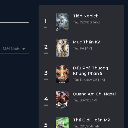
Tiên Nghịch
1
Tập 152/180 [4K]
Mục Thần Ký
2
Tập 94 [4K]
Mới Nhất
Đấu Phá Thương
3
Khung Phần 5
Tập Review 05 [4K]
Quang Âm Chi Ngoại
4
Tập 33/78 [4K]
Thế Giới Hoàn Mỹ
5
Tập 281/286 [4K]