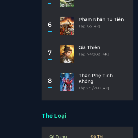
Phàm Nhân Tu Tiên
6
Tập 185 [4K]
Già Thiên
7
Tập 174/208 [4K]
Thôn Phệ Tinh
8
Không
Tập 235/260 [4K]
Thể Loại
Cổ Trang
Đô Thị