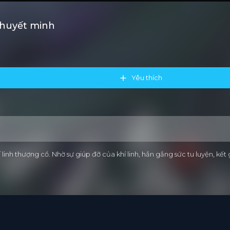
Thuyết minh
Yêu thích
linh thượng cổ. Nhờ sự giúp đỡ của khí linh, hắn gắng sức tu luyện, kết