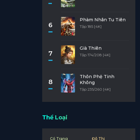
Phàm Nhân Tu Tiên
6
Tập 185 [4K]
Già Thiên
7
Tập 174/208 [4K]
Thôn Phệ Tinh
8
Không
Tập 235/260 [4K]
Thể Loại
Cổ Trang
Đô Thị