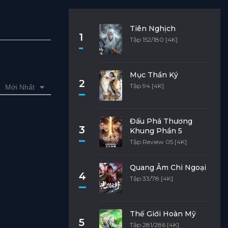
Tiên Nghịch
1
Tập 152/180 [4K]
Mục Thần Ký
2
Tập 94 [4K]
Mới Nhất
Đấu Phá Thương
3
Khung Phần 5
Tập Review 05 [4K]
Quang Âm Chi Ngoại
4
Tập 33/78 [4K]
Thế Giới Hoàn Mỹ
5
Tập 281/286 [4K]