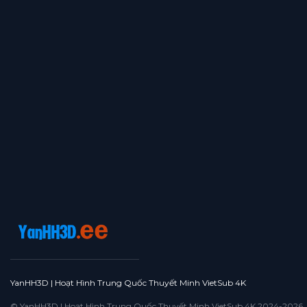
YanHH3D | Hoạt Hình Trung Quốc Thuyết Minh VietSub 4K
© YanHH3D | Hoạt Hình Trung Quốc Thuyết Minh VietSub 4K 2024-2026. All