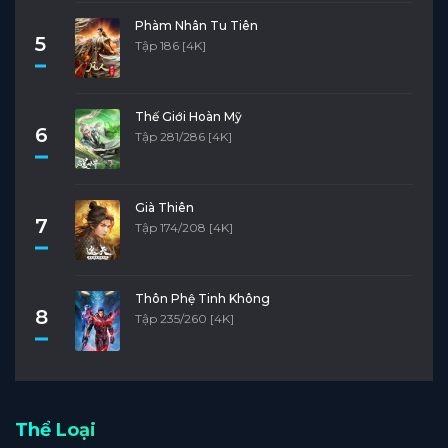
Phàm Nhân Tu Tiên
5
Tập 186 [4K]
Thế Giới Hoàn Mỹ
6
Tập 281/286 [4K]
Già Thiên
7
Tập 174/208 [4K]
Thôn Phệ Tinh Không
8
Tập 235/260 [4K]
Thể Loại