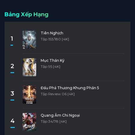
Bảng Xếp Hạng
Tiên Nghịch
1
Tập 153/180 [4K]
Mục Thần Ký
2
Tập 95 [4K]
Đấu Phá Thương Khung Phần 5
3
Tập Review 06 [4K]
Quang Âm Chi Ngoại
4
Tập 34/78 [4K]