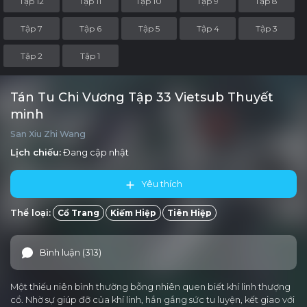
Tập 12
Tập 11
Tập 10
Tập 9
Tập 8
Tập 7
Tập 6
Tập 5
Tập 4
Tập 3
Tập 2
Tập 1
Tán Tu Chi Vương Tập 33 Vietsub Thuyết
minh
San Xiu Zhi Wang
Lịch chiếu:
Đang cập nhật
Yêu thích
Thể loại:
Cổ Trang
Kiếm Hiệp
Tiên Hiệp
Bình luận (313)
Một thiếu niên bình thường bỗng nhiên quen biết khí linh thượng
cổ. Nhờ sự giúp đỡ của khí linh, hắn gắng sức tu luyện, kết giao với