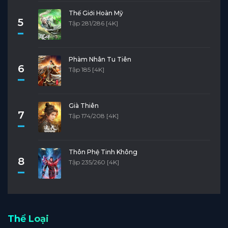
Thế Giới Hoàn Mỹ
5
Tập 281/286 [4K]
Phàm Nhân Tu Tiên
6
Tập 185 [4K]
Già Thiên
7
Tập 174/208 [4K]
Thôn Phệ Tinh Không
8
Tập 235/260 [4K]
Thể Loại