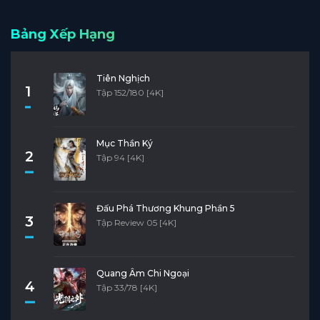
Bảng Xếp Hạng
Tiên Nghịch
1
Tập 152/180 [4K]
Mục Thần Ký
2
Tập 94 [4K]
Đấu Phá Thương Khung Phần 5
3
Tập Review 05 [4K]
Quang Âm Chi Ngoại
4
Tập 33/78 [4K]