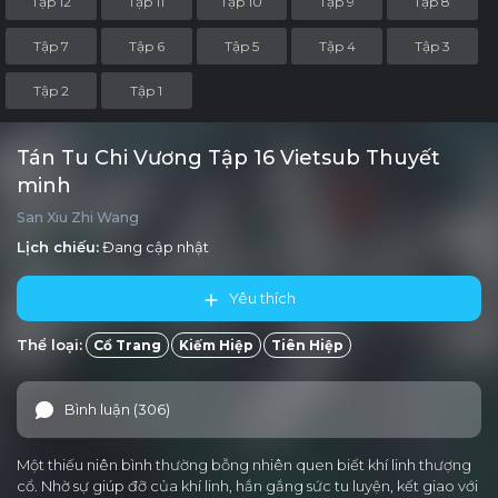
Tập 12
Tập 11
Tập 10
Tập 9
Tập 8
Tập 7
Tập 6
Tập 5
Tập 4
Tập 3
Tập 2
Tập 1
Tán Tu Chi Vương Tập 16 Vietsub Thuyết
minh
San Xiu Zhi Wang
Lịch chiếu:
Đang cập nhật
Yêu thích
Thể loại:
Cổ Trang
Kiếm Hiệp
Tiên Hiệp
Bình luận (306)
Một thiếu niên bình thường bỗng nhiên quen biết khí linh thượng
cổ. Nhờ sự giúp đỡ của khí linh, hắn gắng sức tu luyện, kết giao với