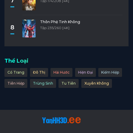
7
Tập 174/208 [4K]
Thôn Phệ Tinh Không
8
Tập 235/260 [4K]
Thể Loại
Cổ Trang
Đô Thị
Hài Hước
Hiện Đại
Kiếm Hiệp
Tiên Hiệp
Trùng Sinh
Tu Tiên
Xuyên Không