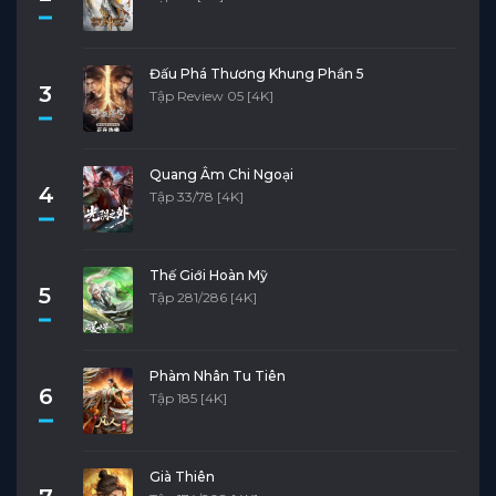
Đấu Phá Thương Khung Phần 5
3
Tập Review 05 [4K]
Quang Âm Chi Ngoại
4
Tập 33/78 [4K]
Thế Giới Hoàn Mỹ
5
Tập 281/286 [4K]
Phàm Nhân Tu Tiên
6
Tập 185 [4K]
Già Thiên