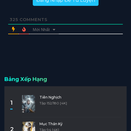
Đăng Nhập Để Tu Luyện
325
COMMENTS
Mới Nhất
Bảng Xếp Hạng
Tiên Nghịch
1
Tập 152/180 [4K]
Mục Thần Ký
2
Tập 94 [4K]