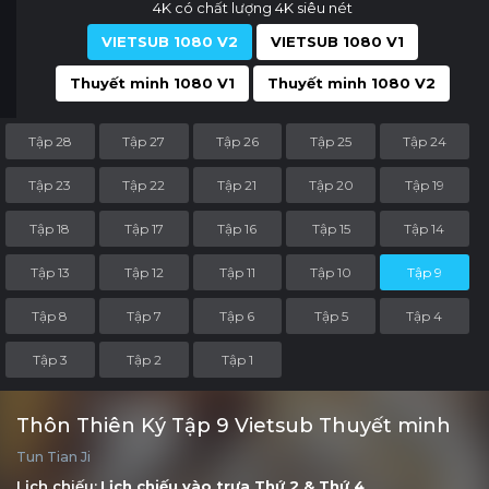
4K có chất lượng 4K siêu nét
VIETSUB 1080 V2
VIETSUB 1080 V1
Thuyết minh 1080 V1
Thuyết minh 1080 V2
Tập 28
Tập 27
Tập 26
Tập 25
Tập 24
Tập 23
Tập 22
Tập 21
Tập 20
Tập 19
Tập 18
Tập 17
Tập 16
Tập 15
Tập 14
Tập 13
Tập 12
Tập 11
Tập 10
Tập 9
Tập 8
Tập 7
Tập 6
Tập 5
Tập 4
Tập 3
Tập 2
Tập 1
Thôn Thiên Ký Tập 9 Vietsub Thuyết minh
Tun Tian Ji
Lịch chiếu:
Lịch chiếu vào trưa
Thứ 2
&
Thứ 4