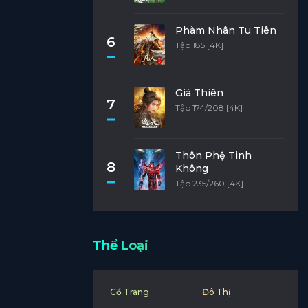
Phàm Nhân Tu Tiên
6
Tập 185 [4K]
Già Thiên
7
Tập 174/208 [4K]
Thôn Phệ Tinh
8
Không
Tập 235/260 [4K]
Thể Loại
Cổ Trang
Đô Thị