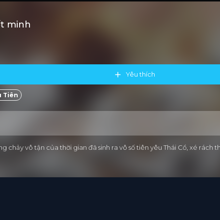
ết minh
Yêu thích
 Tiên
ảy vô tận của thời gian đã sinh ra vô số tiên yêu Thái Cổ, xé rách th