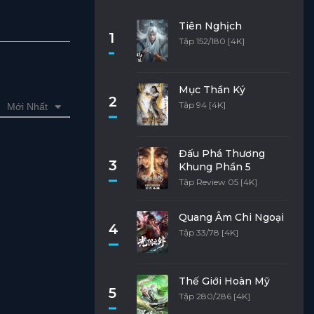
Tiên Nghịch
1
Tập 152/180 [4K]
Mục Thần Ký
2
Tập 94 [4K]
Mới Nhất
Đấu Phá Thương
3
Khung Phần 5
Tập Review 05 [4K]
Quang Âm Chi Ngoại
4
Tập 33/78 [4K]
Thế Giới Hoàn Mỹ
5
Tập 280/286 [4K]