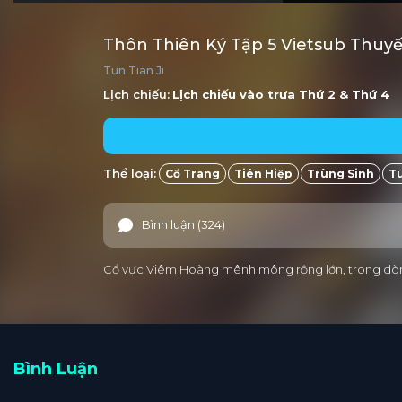
Thôn Thiên Ký Tập 5 Vietsub Thuy
Tun Tian Ji
Lịch chiếu:
Lịch chiếu vào trưa
Thứ 2
&
Thứ 4
Thể loại:
Cổ Trang
Tiên Hiệp
Trùng Sinh
Tu
Bình luận (324)
Cổ vực Viêm Hoàng mênh mông rộng lớn, trong dòng ch
Bình Luận