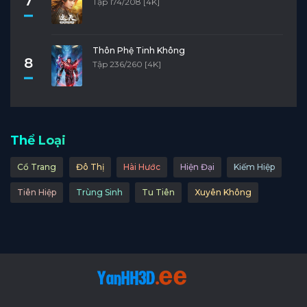
7
Tập 174/208 [4K]
Thôn Phệ Tinh Không
8
Tập 236/260 [4K]
Thể Loại
Cổ Trang
Đô Thị
Hài Hước
Hiện Đại
Kiếm Hiệp
Tiên Hiệp
Trùng Sinh
Tu Tiên
Xuyên Không