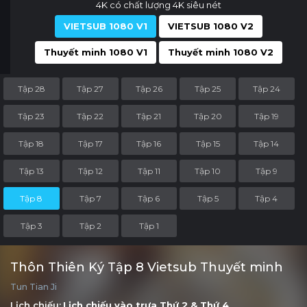
4K có chất lượng 4K siêu nét
VIETSUB 1080 V1
VIETSUB 1080 V2
Thuyết minh 1080 V1
Thuyết minh 1080 V2
Tập 28
Tập 27
Tập 26
Tập 25
Tập 24
Tập 23
Tập 22
Tập 21
Tập 20
Tập 19
Tập 18
Tập 17
Tập 16
Tập 15
Tập 14
Tập 13
Tập 12
Tập 11
Tập 10
Tập 9
Tập 8
Tập 7
Tập 6
Tập 5
Tập 4
Tập 3
Tập 2
Tập 1
Thôn Thiên Ký Tập 8 Vietsub Thuyết minh
Tun Tian Ji
Lịch chiếu:
Lịch chiếu vào trưa
Thứ 2
&
Thứ 4