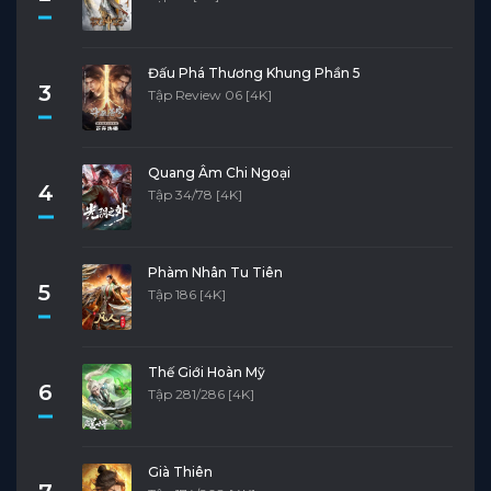
Đấu Phá Thương Khung Phần 5
3
Tập Review 06 [4K]
Quang Âm Chi Ngoại
4
Tập 34/78 [4K]
Phàm Nhân Tu Tiên
5
Tập 186 [4K]
Thế Giới Hoàn Mỹ
6
Tập 281/286 [4K]
Già Thiên