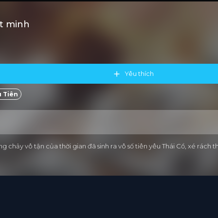
ết minh
Yêu thích
 Tiên
ảy vô tận của thời gian đã sinh ra vô số tiên yêu Thái Cổ, xé rách th