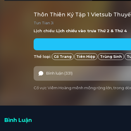
Thôn Thiên Ký Tập 1 Vietsub Thuy
Tun Tian Ji
Lịch chiếu:
Lịch chiếu vào trưa
Thứ 2
&
Thứ 4
Thể loại:
Cổ Trang
Tiên Hiệp
Trùng Sinh
Tu
Bình luận (331)
Cổ vực Viêm Hoàng mênh mông rộng lớn, trong dòng ch
Bình Luận