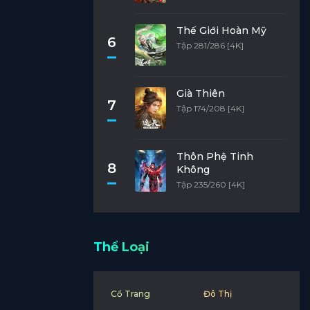
Thế Giới Hoàn Mỹ
6
Tập 281/286 [4K]
Già Thiên
7
Tập 174/208 [4K]
Thôn Phệ Tinh
8
Không
Tập 235/260 [4K]
Thể Loại
Cổ Trang
Đô Thị