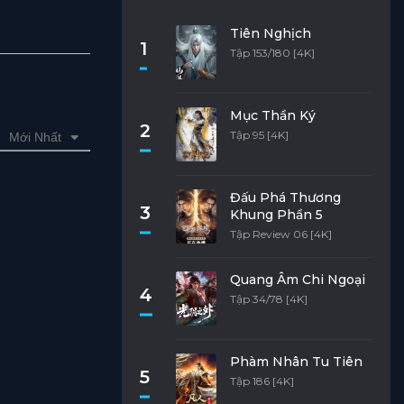
Tiên Nghịch
1
Tập 153/180 [4K]
Mục Thần Ký
2
Tập 95 [4K]
Mới Nhất
Đấu Phá Thương
3
Khung Phần 5
Tập Review 06 [4K]
Quang Âm Chi Ngoại
4
Tập 34/78 [4K]
Phàm Nhân Tu Tiên
5
Tập 186 [4K]