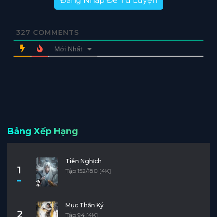
Đăng Nhập Để Tu Luyện
327
COMMENTS
Mới Nhất
Bảng Xếp Hạng
Tiên Nghịch
1
Tập 152/180 [4K]
Mục Thần Ký
2
Tập 94 [4K]