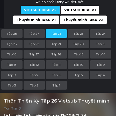
4K có chất lượng 4K siêu nét
VIETSUB 1080 V2
VIETSUB 1080 V1
Thuyết minh 1080 V1
Thuyết minh 1080 V2
Tập 28
Tập 27
Tập 26
Tập 25
Tập 24
Tập 23
Tập 22
Tập 21
Tập 20
Tập 19
Tập 18
Tập 17
Tập 16
Tập 15
Tập 14
Tập 13
Tập 12
Tập 11
Tập 10
Tập 9
Tập 8
Tập 7
Tập 6
Tập 5
Tập 4
Tập 3
Tập 2
Tập 1
Thôn Thiên Ký Tập 26 Vietsub Thuyết minh
Tun Tian Ji
Lịch chiếu:
Lịch chiếu vào trưa
Thứ 2
&
Thứ 4