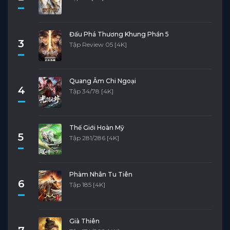
Đấu Phá Thương Khung Phần 5
3
Tập Review 05 [4K]
Quang Âm Chi Ngoại
4
Tập 34/78 [4K]
Thế Giới Hoàn Mỹ
5
Tập 281/286 [4K]
Phàm Nhân Tu Tiên
6
Tập 185 [4K]
Già Thiên