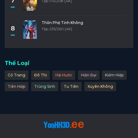
7
Tập 174/208 [4K]
Thôn Phệ Tinh Không
8
Tập 235/260 [4K]
Thể Loại
Cổ Trang
Đô Thị
Hài Hước
Hiện Đại
Kiếm Hiệp
Tiên Hiệp
Trùng Sinh
Tu Tiên
Xuyên Không