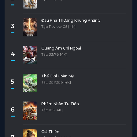
Đấu Phá Thương Khung Phần 5
3
Tập Review 05 [4K]
Quang Âm Chi Ngoại
4
Tập 33/78 [4K]
Thế Giới Hoàn Mỹ
5
Tập 281/286 [4K]
Phàm Nhân Tu Tiên
6
Tập 185 [4K]
Già Thiên