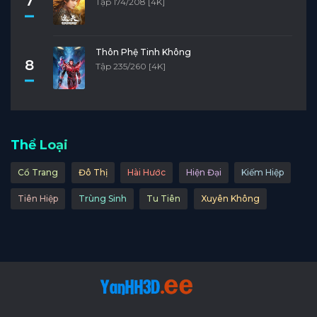
7
Tập 174/208 [4K]
Thôn Phệ Tinh Không
8
Tập 235/260 [4K]
Thể Loại
Cổ Trang
Đô Thị
Hài Hước
Hiện Đại
Kiếm Hiệp
Tiên Hiệp
Trùng Sinh
Tu Tiên
Xuyên Không