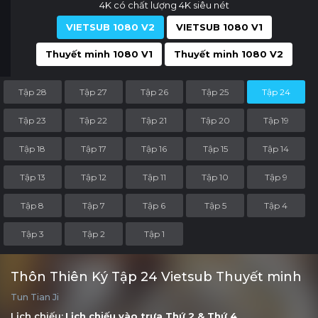
4K có chất lượng 4K siêu nét
VIETSUB 1080 V2
VIETSUB 1080 V1
Thuyết minh 1080 V1
Thuyết minh 1080 V2
Tập 28
Tập 27
Tập 26
Tập 25
Tập 24
Tập 23
Tập 22
Tập 21
Tập 20
Tập 19
Tập 18
Tập 17
Tập 16
Tập 15
Tập 14
Tập 13
Tập 12
Tập 11
Tập 10
Tập 9
Tập 8
Tập 7
Tập 6
Tập 5
Tập 4
Tập 3
Tập 2
Tập 1
Thôn Thiên Ký Tập 24 Vietsub Thuyết minh
Tun Tian Ji
Lịch chiếu:
Lịch chiếu vào trưa
Thứ 2
&
Thứ 4