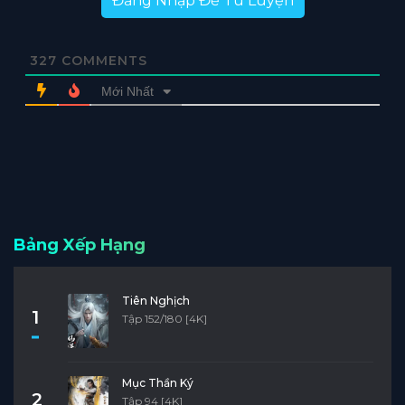
Đăng Nhập Để Tu Luyện
327
COMMENTS
Mới Nhất
Bảng Xếp Hạng
Tiên Nghịch
1
Tập 152/180 [4K]
Mục Thần Ký
2
Tập 94 [4K]