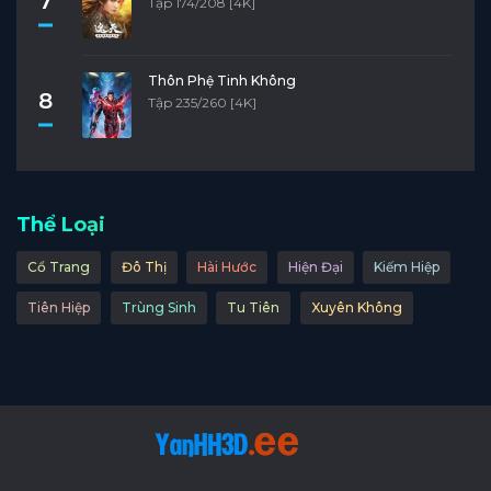
7
Tập 174/208 [4K]
Thôn Phệ Tinh Không
8
Tập 235/260 [4K]
Thể Loại
Cổ Trang
Đô Thị
Hài Hước
Hiện Đại
Kiếm Hiệp
Tiên Hiệp
Trùng Sinh
Tu Tiên
Xuyên Không