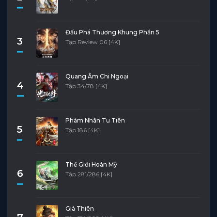
Đấu Phá Thương Khung Phần 5
3
Tập Review 06 [4K]
Quang Âm Chi Ngoại
4
Tập 34/78 [4K]
Phàm Nhân Tu Tiên
5
Tập 186 [4K]
Thế Giới Hoàn Mỹ
6
Tập 281/286 [4K]
Già Thiên