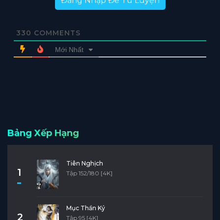
Đăng Nhập Để Tu Luyện
330
COMMENTS
Mới Nhất
Bảng Xếp Hạng
Tiên Nghịch
1
Tập 152/180 [4K]
Mục Thần Ký
2
Tập 95 [4K]