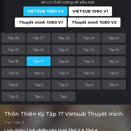
4K có chất lượng 4K siêu nét
VIETSUB 1080 V2
VIETSUB 1080 V1
Thuyết minh 1080 V1
Thuyết minh 1080 V2
Tập 28
Tập 27
Tập 26
Tập 25
Tập 24
Tập 23
Tập 22
Tập 21
Tập 20
Tập 19
Tập 18
Tập 17
Tập 16
Tập 15
Tập 14
Tập 13
Tập 12
Tập 11
Tập 10
Tập 9
Tập 8
Tập 7
Tập 6
Tập 5
Tập 4
Tập 3
Tập 2
Tập 1
Thôn Thiên Ký Tập 17 Vietsub Thuyết minh
Tun Tian Ji
Lịch chiếu:
Lịch chiếu vào trưa
Thứ 2
&
Thứ 4