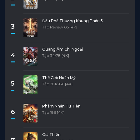
Đấu Phá Thương Khung Phần 5
3
Tập Review 05 [4K]
Quang Âm Chi Ngoại
4
Tập 34/78 [4K]
Thế Giới Hoàn Mỹ
5
Tập 281/286 [4K]
Phàm Nhân Tu Tiên
6
Tập 186 [4K]
Già Thiên