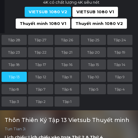
4K có chất lượng 4K siêu nét
VIETSUB 1080 V2
VIETSUB 1080 V1
Thuyết minh 1080 V1
Thuyết minh 1080 V2
Tập 28
Tập 27
Tập 26
Tập 25
Tập 24
Tập 23
Tập 22
Tập 21
Tập 20
Tập 19
Tập 18
Tập 17
Tập 16
Tập 15
Tập 14
Tập 13
Tập 12
Tập 11
Tập 10
Tập 9
Tập 8
Tập 7
Tập 6
Tập 5
Tập 4
Tập 3
Tập 2
Tập 1
Thôn Thiên Ký Tập 13 Vietsub Thuyết minh
Tun Tian Ji
Lịch chiếu:
Lịch chiếu vào trưa
Thứ 2
&
Thứ 4