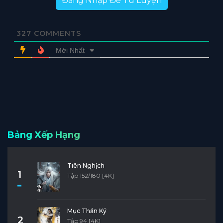
Đăng Nhập Để Tu Luyện
327
COMMENTS
Mới Nhất
Bảng Xếp Hạng
Tiên Nghịch
1
Tập 152/180 [4K]
Mục Thần Ký
2
Tập 94 [4K]