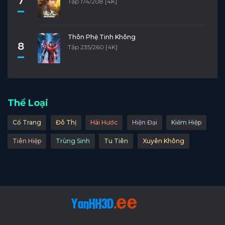
7
Tập 174/208 [4K]
Thôn Phệ Tinh Không
8
Tập 235/260 [4K]
Thể Loại
Cổ Trang
Đô Thị
Hài Hước
Hiện Đại
Kiếm Hiệp
Tiên Hiệp
Trùng Sinh
Tu Tiên
Xuyên Không