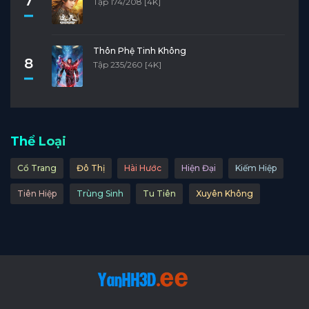
7
Tập 174/208 [4K]
Thôn Phệ Tinh Không
8
Tập 235/260 [4K]
Thể Loại
Cổ Trang
Đô Thị
Hài Hước
Hiện Đại
Kiếm Hiệp
Tiên Hiệp
Trùng Sinh
Tu Tiên
Xuyên Không