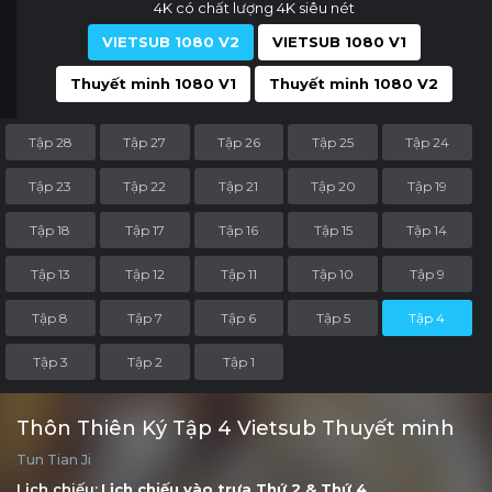
4K có chất lượng 4K siêu nét
VIETSUB 1080 V2
VIETSUB 1080 V1
Thuyết minh 1080 V1
Thuyết minh 1080 V2
Tập 28
Tập 27
Tập 26
Tập 25
Tập 24
Tập 23
Tập 22
Tập 21
Tập 20
Tập 19
Tập 18
Tập 17
Tập 16
Tập 15
Tập 14
Tập 13
Tập 12
Tập 11
Tập 10
Tập 9
Tập 8
Tập 7
Tập 6
Tập 5
Tập 4
Tập 3
Tập 2
Tập 1
Thôn Thiên Ký Tập 4 Vietsub Thuyết minh
Tun Tian Ji
Lịch chiếu:
Lịch chiếu vào trưa
Thứ 2
&
Thứ 4