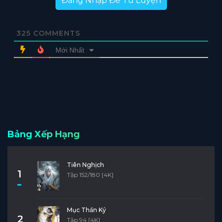
Đăng Nhập Để Tu Luyện
325
COMMENTS
Mới Nhất
Bảng Xếp Hạng
Tiên Nghịch
1
Tập 152/180 [4K]
Mục Thần Ký
2
Tập 94 [4K]