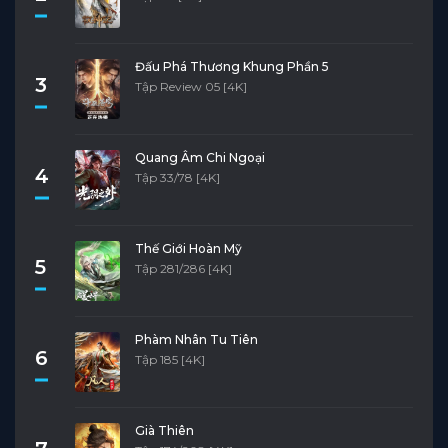
Đấu Phá Thương Khung Phần 5
3
Tập Review 05 [4K]
Quang Âm Chi Ngoại
4
Tập 33/78 [4K]
Thế Giới Hoàn Mỹ
5
Tập 281/286 [4K]
Phàm Nhân Tu Tiên
6
Tập 185 [4K]
Già Thiên