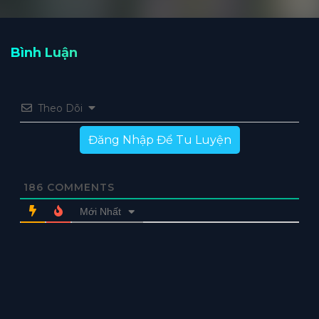
Bình Luận
Theo Dõi
Đăng Nhập Để Tu Luyện
186
COMMENTS
Mới Nhất