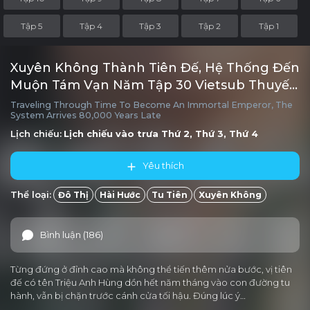
Tập 5
Tập 4
Tập 3
Tập 2
Tập 1
Xuyên Không Thành Tiên Đế, Hệ Thống Đến
Muộn Tám Vạn Năm Tập 30 Vietsub Thuyết
minh
Traveling Through Time To Become An Immortal Emperor, The
System Arrives 80,000 Years Late
Lịch chiếu:
Lịch chiếu vào trưa
Thứ 2, Thứ 3, Thứ 4
Yêu thích
Thể loại:
Đô Thị
Hài Hước
Tu Tiên
Xuyên Không
Bình luận (186)
Từng đứng ở đỉnh cao mà không thể tiến thêm nửa bước, vị tiên
đế có tên Triệu Anh Hùng dồn hết năm tháng vào con đường tu
hành, vẫn bị chặn trước cánh cửa tối hậu. Đúng lúc ý…