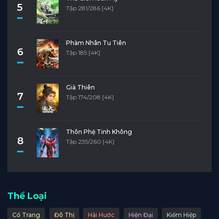
5
Tập 281/286 [4K]
Phàm Nhân Tu Tiên
6
Tập 185 [4K]
Già Thiên
7
Tập 174/208 [4K]
Thôn Phệ Tinh Không
8
Tập 235/260 [4K]
Thể Loại
Cổ Trang
Đô Thị
Hài Hước
Hiện Đại
Kiếm Hiệp