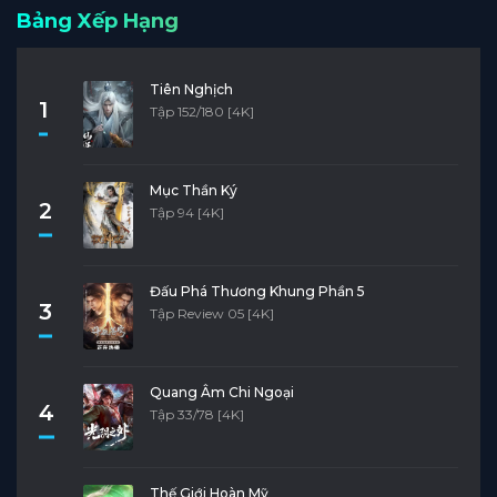
Bảng Xếp Hạng
Tiên Nghịch
1
Tập 152/180 [4K]
Mục Thần Ký
2
Tập 94 [4K]
Đấu Phá Thương Khung Phần 5
3
Tập Review 05 [4K]
Quang Âm Chi Ngoại
4
Tập 33/78 [4K]
Thế Giới Hoàn Mỹ