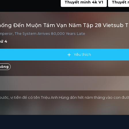
Thuyết minh 4k V1
Thuyết 
hống Đến Muộn Tám Vạn Năm Tập 28 Vietsub 
peror, The System Arrives 80,000 Years Late
hứ 4
Yêu thích
hông
ớc, vị tiên đế có tên Triệu Anh Hùng dồn hết năm tháng vào con đường