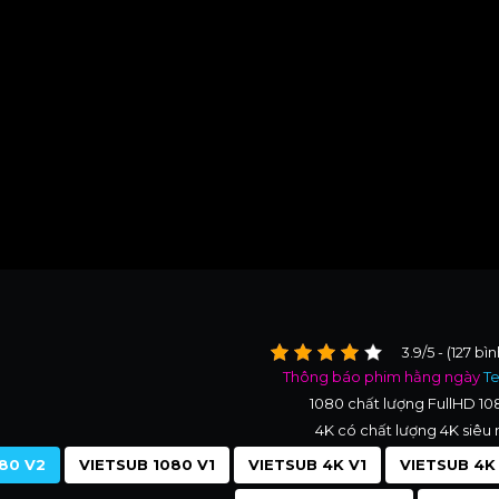
3.9/5 - (127 bì
Thông báo phim hằng ngày
T
1080 chất lượng FullHD 1
4K có chất lượng 4K siêu 
80 V2
VIETSUB 1080 V1
VIETSUB 4K V1
VIETSUB 4K