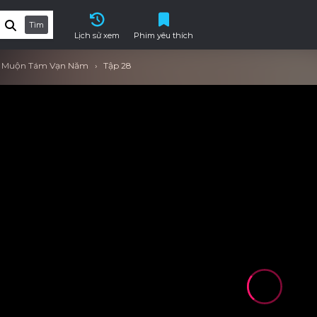
Tìm
Lịch sử xem
Phim yêu thích
ến Muộn Tám Vạn Năm
Tập 28