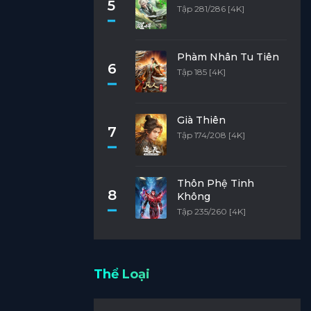
5
Tập 281/286 [4K]
Phàm Nhân Tu Tiên
6
Tập 185 [4K]
Già Thiên
7
Tập 174/208 [4K]
Thôn Phệ Tinh
8
Không
Tập 235/260 [4K]
Thể Loại