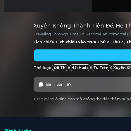
Xuyên Không Thành Tiên Đế, Hệ T
Traveling Through Time To Become An Immortal Em
Lịch chiếu:
Lịch chiếu vào trưa
Thứ 2, Thứ 3, T
Thể loại:
Đô Thị
Hài Hước
Tu Tiên
Xuyên K
Bình luận (187)
Từng đứng ở đỉnh cao mà không thể tiến thêm nửa bư