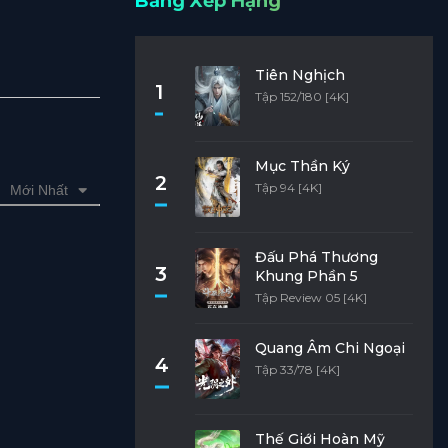
Bảng Xếp Hạng
Tiên Nghịch
1
Tập 152/180 [4K]
Mục Thần Ký
2
Tập 94 [4K]
Mới Nhất
Đấu Phá Thương
3
Khung Phần 5
Tập Review 05 [4K]
Quang Âm Chi Ngoại
4
Tập 33/78 [4K]
Thế Giới Hoàn Mỹ