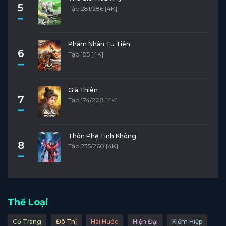
5
Tập 281/286 [4K]
Phàm Nhân Tu Tiên
6
Tập 185 [4K]
Già Thiên
7
Tập 174/208 [4K]
Thôn Phệ Tinh Không
8
Tập 235/260 [4K]
Thể Loại
Cổ Trang
Đô Thị
Hài Hước
Hiện Đại
Kiếm Hiệp