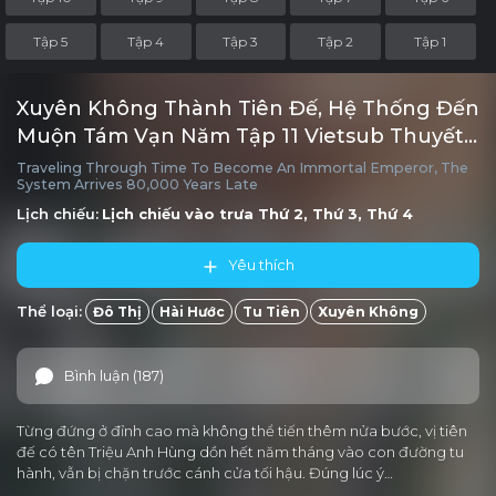
Tập 5
Tập 4
Tập 3
Tập 2
Tập 1
Xuyên Không Thành Tiên Đế, Hệ Thống Đến
Muộn Tám Vạn Năm Tập 11 Vietsub Thuyết
minh
Traveling Through Time To Become An Immortal Emperor, The
System Arrives 80,000 Years Late
Lịch chiếu:
Lịch chiếu vào trưa
Thứ 2, Thứ 3, Thứ 4
Yêu thích
Thể loại:
Đô Thị
Hài Hước
Tu Tiên
Xuyên Không
Bình luận (187)
Từng đứng ở đỉnh cao mà không thể tiến thêm nửa bước, vị tiên
đế có tên Triệu Anh Hùng dồn hết năm tháng vào con đường tu
hành, vẫn bị chặn trước cánh cửa tối hậu. Đúng lúc ý…