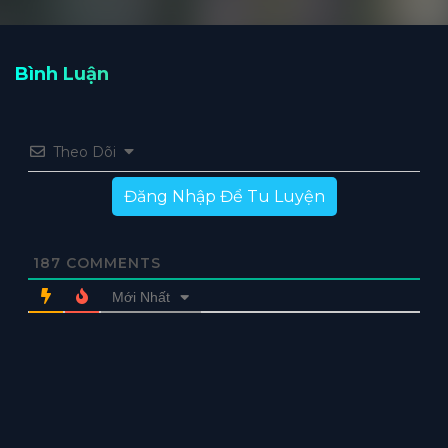
Bình Luận
Theo Dõi
Đăng Nhập Để Tu Luyện
187
COMMENTS
Mới Nhất