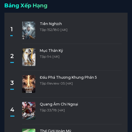
Bảng Xếp Hạng
Tiên Nghịch
1
Tập 152/180 [4K]
Mục Thần Ký
2
Tập 94 [4K]
Đấu Phá Thương Khung Phần 5
3
Tập Review 05 [4K]
Quang Âm Chi Ngoại
4
Tập 33/78 [4K]
Thế Giới Hoàn Mỹ