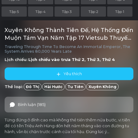
Tập 5
Tập 4
Tập 3
Tập 2
Tập 1
Xuyên Không Thành Tiên Đế, Hệ Thống Đến
Muộn Tám Vạn Năm Tập 17 Vietsub Thuyết
minh
Traveling Through Time To Become An Immortal Emperor, The
System Arrives 80,000 Years Late
Lịch chiếu:
Lịch chiếu vào trưa
Thứ 2, Thứ 3, Thứ 4
Yêu thích
Thể loại:
Đô Thị
Hài Hước
Tu Tiên
Xuyên Không
Bình luận (185)
Từng đứng ở đỉnh cao mà không thể tiến thêm nửa bước, vị tiên
đế có tên Triệu Anh Hùng dồn hết năm tháng vào con đường tu
hành, vẫn bị chặn trước cánh cửa tối hậu. Đúng lúc ý…