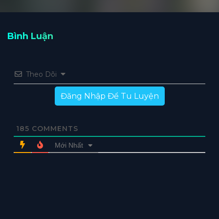
Bình Luận
Theo Dõi
Đăng Nhập Để Tu Luyện
185
COMMENTS
Mới Nhất