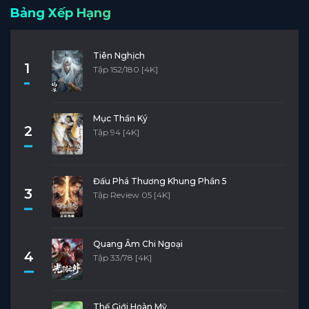
Bảng Xếp Hạng
Tiên Nghịch
1
Tập 152/180 [4K]
Mục Thần Ký
2
Tập 94 [4K]
Đấu Phá Thương Khung Phần 5
3
Tập Review 05 [4K]
Quang Âm Chi Ngoại
4
Tập 33/78 [4K]
Thế Giới Hoàn Mỹ