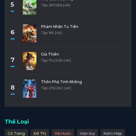
5
Tập 281/286 [4K]
Phàm Nhân Tu Tiên
6
Tập 185 [4K]
Già Thiên
7
Tập 174/208 [4K]
Thôn Phệ Tinh Không
8
Tập 235/260 [4K]
Thể Loại
Cổ Trang
Đô Thị
Hài Hước
Hiện Đại
Kiếm Hiệp