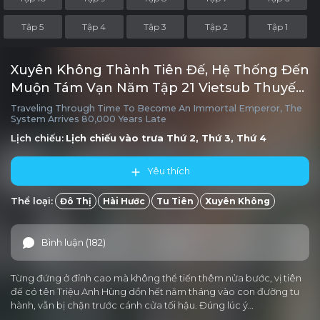
Tập 5
Tập 4
Tập 3
Tập 2
Tập 1
Xuyên Không Thành Tiên Đế, Hệ Thống Đến
Muộn Tám Vạn Năm Tập 21 Vietsub Thuyết
minh
Traveling Through Time To Become An Immortal Emperor, The
System Arrives 80,000 Years Late
Lịch chiếu:
Lịch chiếu vào trưa
Thứ 2, Thứ 3, Thứ 4
Yêu thích
Thể loại:
Đô Thị
Hài Hước
Tu Tiên
Xuyên Không
Bình luận (182)
Từng đứng ở đỉnh cao mà không thể tiến thêm nửa bước, vị tiên
đế có tên Triệu Anh Hùng dồn hết năm tháng vào con đường tu
hành, vẫn bị chặn trước cánh cửa tối hậu. Đúng lúc ý…