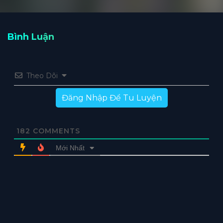
Bình Luận
Theo Dõi
Đăng Nhập Để Tu Luyện
182
COMMENTS
Mới Nhất