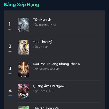
Bảng Xếp Hạng
Tiên Nghịch
1
Tập 152/180 [4K]
Mục Thần Ký
2
Tập 94 [4K]
Đấu Phá Thương Khung Phần 5
3
Tập Review 05 [4K]
Quang Âm Chi Ngoại
4
Tập 33/78 [4K]
Thế Giới Hoàn Mỹ