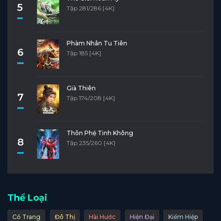
5
Tập 281/286 [4K]
Phàm Nhân Tu Tiên
6
Tập 185 [4K]
Già Thiên
7
Tập 174/208 [4K]
Thôn Phệ Tinh Không
8
Tập 235/260 [4K]
Thể Loại
Cổ Trang
Đô Thị
Hài Hước
Hiện Đại
Kiếm Hiệp