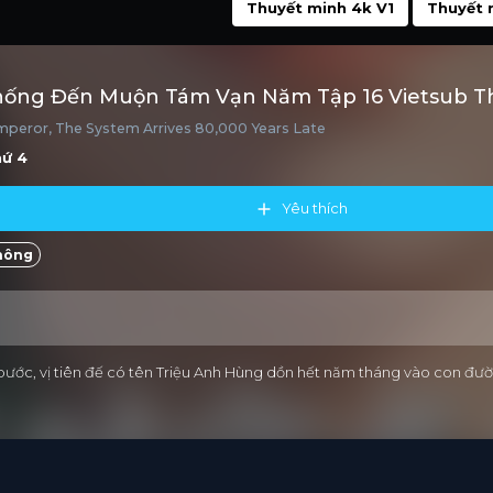
Thuyết minh 4k V1
Thuyết 
hống Đến Muộn Tám Vạn Năm Tập 16 Vietsub T
peror, The System Arrives 80,000 Years Late
hứ 4
Yêu thích
hông
ớc, vị tiên đế có tên Triệu Anh Hùng dồn hết năm tháng vào con đường