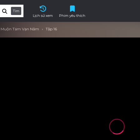
Tìm
Lịch sử xem
Phim yêu thích
ến Muộn Tám Vạn Năm
Tập 16