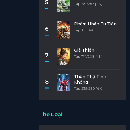
5
Tập 281/286 [4K]
Phàm Nhân Tu Tiên
6
Tập 185 [4K]
Già Thiên
7
Tập 174/208 [4K]
Thôn Phệ Tinh
8
Không
Tập 235/260 [4K]
Thể Loại