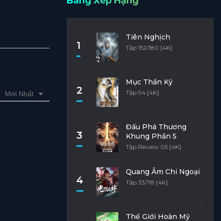
Bảng Xếp Hạng
Tiên Nghịch
1
Tập 152/180 [4K]
Mục Thần Ký
2
Tập 94 [4K]
Mới Nhất
Đấu Phá Thương
3
Khung Phần 5
Tập Review 05 [4K]
Quang Âm Chi Ngoại
4
Tập 33/78 [4K]
Thế Giới Hoàn Mỹ