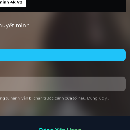
minh 4k V2
huyết minh
 tu hành, vẫn bị chặn trước cánh cửa tối hậu. Đúng lúc ý…