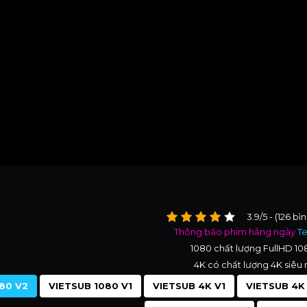
3.9/5 - (126 bì
Thông báo phim hằng ngày
T
1080 chất lượng FullHD 1
4K có chất lượng 4K siêu 
80 V2
VIETSUB 1080 V1
VIETSUB 4K V1
VIETSUB 4K