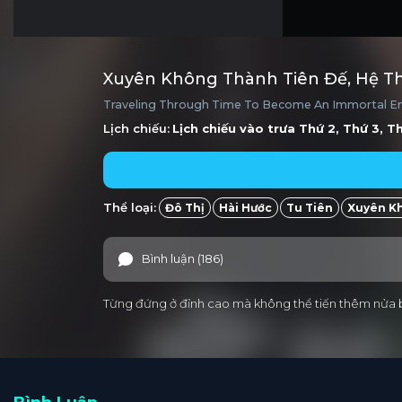
Xuyên Không Thành Tiên Đế, Hệ T
Traveling Through Time To Become An Immortal Em
Lịch chiếu:
Lịch chiếu vào trưa
Thứ 2, Thứ 3, T
Thể loại:
Đô Thị
Hài Hước
Tu Tiên
Xuyên K
Bình luận (186)
Từng đứng ở đỉnh cao mà không thể tiến thêm nửa bư