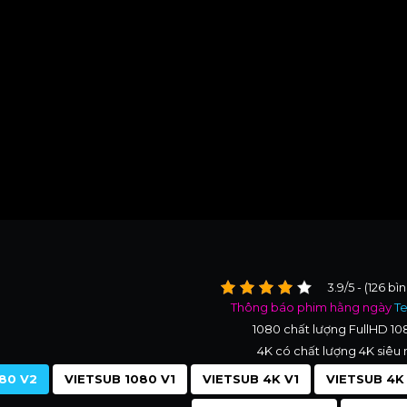
3.9/5 - (126 bì
Thông báo phim hằng ngày
T
1080 chất lượng FullHD 1
4K có chất lượng 4K siêu 
80 V2
VIETSUB 1080 V1
VIETSUB 4K V1
VIETSUB 4K