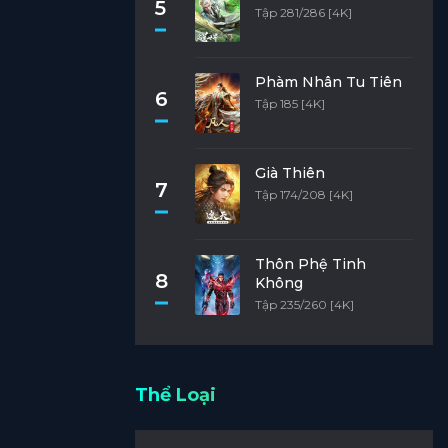
5
Tập 281/286 [4K]
Phàm Nhân Tu Tiên
6
Tập 185 [4K]
Già Thiên
7
Tập 174/208 [4K]
Thôn Phệ Tinh
8
Không
Tập 235/260 [4K]
Thể Loại