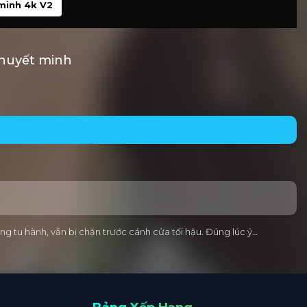
minh 4k V2
huyết minh
 tu hành, vẫn bị chặn trước cánh cửa tối hậu. Đúng lúc ý…