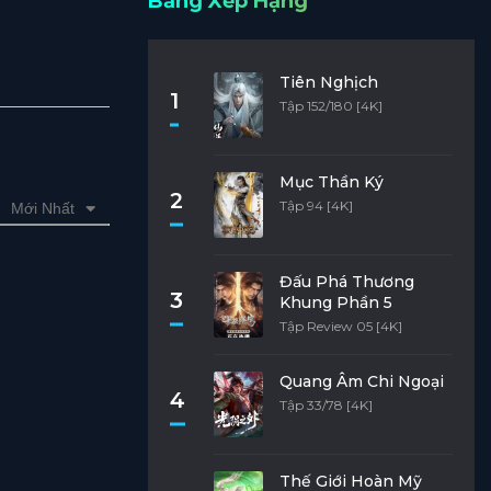
Bảng Xếp Hạng
Tiên Nghịch
1
Tập 152/180 [4K]
Mục Thần Ký
2
Tập 94 [4K]
Mới Nhất
Đấu Phá Thương
3
Khung Phần 5
Tập Review 05 [4K]
Quang Âm Chi Ngoại
4
Tập 33/78 [4K]
Thế Giới Hoàn Mỹ