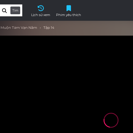
Tìm
Lịch sử xem
Phim yêu thích
ến Muộn Tám Vạn Năm
Tập 14