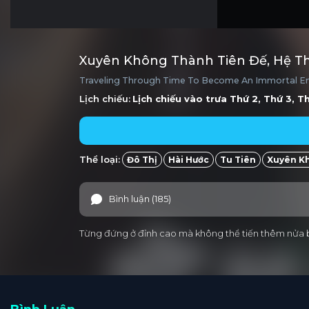
Xuyên Không Thành Tiên Đế, Hệ T
Traveling Through Time To Become An Immortal Em
Lịch chiếu:
Lịch chiếu vào trưa
Thứ 2, Thứ 3, T
Thể loại:
Đô Thị
Hài Hước
Tu Tiên
Xuyên K
Bình luận (185)
Từng đứng ở đỉnh cao mà không thể tiến thêm nửa bư