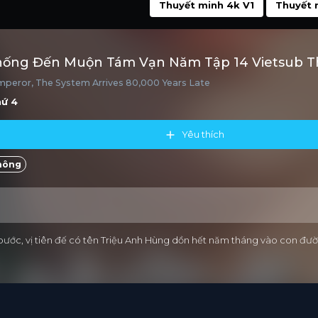
Thuyết minh 4k V1
Thuyết 
hống Đến Muộn Tám Vạn Năm Tập 14 Vietsub T
peror, The System Arrives 80,000 Years Late
hứ 4
Yêu thích
hông
ớc, vị tiên đế có tên Triệu Anh Hùng dồn hết năm tháng vào con đường