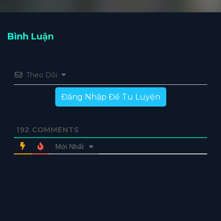
Bình Luận
Theo Dõi
Đăng Nhập Để Tu Luyện
192
COMMENTS
Mới Nhất