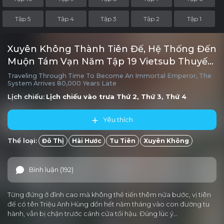
Tập 5
Tập 4
Tập 3
Tập 2
Tập 1
Xuyên Không Thành Tiên Đế, Hệ Thống Đến
Muộn Tám Vạn Năm Tập 19 Vietsub Thuyết
minh
Traveling Through Time To Become An Immortal Emperor, The
System Arrives 80,000 Years Late
Lịch chiếu:
Lịch chiếu vào trưa
Thứ 2, Thứ 3, Thứ 4
Yêu thích
Thể loại:
Đô Thị
Hài Hước
Tu Tiên
Xuyên Không
Bình luận (192)
Từng đứng ở đỉnh cao mà không thể tiến thêm nửa bước, vị tiên
đế có tên Triệu Anh Hùng dồn hết năm tháng vào con đường tu
hành, vẫn bị chặn trước cánh cửa tối hậu. Đúng lúc ý…