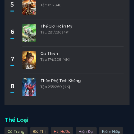
5
Tập 186 [4K]
Thế Giới Hoàn Mỹ
6
Tập 281/286 [4K]
Già Thiên
7
Tập 174/208 [4K]
Thôn Phệ Tinh Không
8
Tập 235/260 [4K]
Thể Loại
Cổ Trang
Đô Thị
Hài Hước
Hiện Đại
Kiếm Hiệp