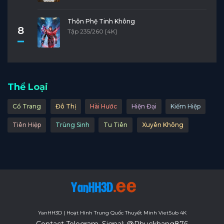
Thôn Phệ Tinh Không
8
Tập 235/260 [4K]
Thể Loại
Cổ Trang
Đô Thị
Hài Hước
Hiện Đại
Kiếm Hiệp
Tiên Hiệp
Trùng Sinh
Tu Tiên
Xuyên Không
YanHH3D | Hoạt Hình Trung Quốc Thuyết Minh VietSub 4K
Contact Telegram, Signal: @Phuckhang876