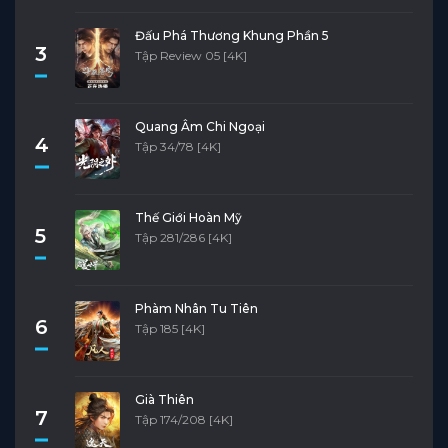
Đấu Phá Thương Khung Phần 5
3
Tập Review 05 [4K]
Quang Âm Chi Ngoại
4
Tập 34/78 [4K]
Thế Giới Hoàn Mỹ
5
Tập 281/286 [4K]
Phàm Nhân Tu Tiên
6
Tập 185 [4K]
Già Thiên
7
Tập 174/208 [4K]