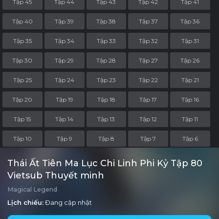
Tập 45
Tập 44
Tập 43
Tập 42
Tập 41
Tập 40
Tập 39
Tập 38
Tập 37
Tập 36
Tập 35
Tập 34
Tập 33
Tập 32
Tập 31
Tập 30
Tập 29
Tập 28
Tập 27
Tập 26
Tập 25
Tập 24
Tập 23
Tập 22
Tập 21
Tập 20
Tập 19
Tập 18
Tập 17
Tập 16
Tập 15
Tập 14
Tập 13
Tập 12
Tập 11
Tập 10
Tập 9
Tập 8
Tập 7
Tập 6
Tập 5
Tập 4
Tập 3
Tập 2
Tập 1
Thái Ất Tiên Ma Lục Chi Linh Phi Kỷ Tập 80
Vietsub Thuyết minh
Magical Legend
Lịch chiếu:
Đang cập nhật