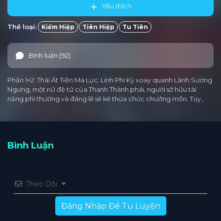
Yêu thích
Thể loại:
Kiếm Hiệp
Tiên Hiệp
Tu Tiên
Bình luận (92)
Phần 1+2: Thái Ất Tiên Ma Lục: Linh Phi Kỷ xoay quanh Lãnh Sương
Ngưng, một nữ đệ tử của Thanh Thành phái, người sở hữu tài
năng phi thường và đáng lẽ sẽ kế thừa chức chưởng môn. Tuy…
Bình Luận
Theo Dõi
Đăng Nhập Để Tu Luyện