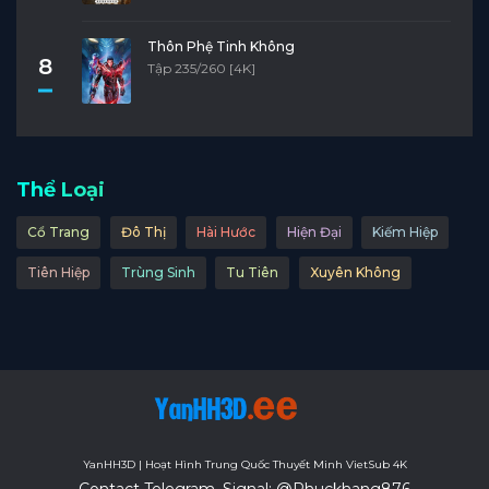
Thôn Phệ Tinh Không
8
Tập 235/260 [4K]
Thể Loại
Cổ Trang
Đô Thị
Hài Hước
Hiện Đại
Kiếm Hiệp
Tiên Hiệp
Trùng Sinh
Tu Tiên
Xuyên Không
YanHH3D | Hoạt Hình Trung Quốc Thuyết Minh VietSub 4K
Contact Telegram, Signal: @Phuckhang876