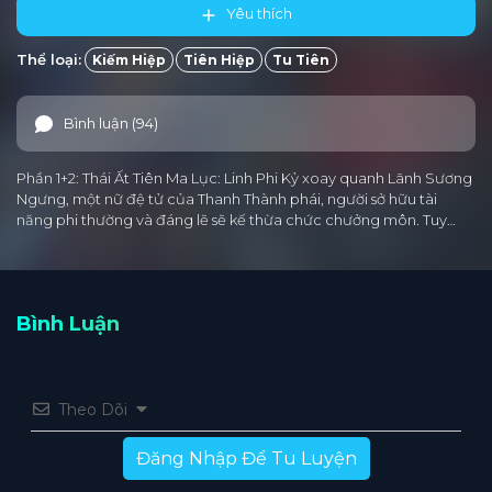
Yêu thích
Thể loại:
Kiếm Hiệp
Tiên Hiệp
Tu Tiên
Bình luận (94)
Phần 1+2: Thái Ất Tiên Ma Lục: Linh Phi Kỷ xoay quanh Lãnh Sương
Ngưng, một nữ đệ tử của Thanh Thành phái, người sở hữu tài
năng phi thường và đáng lẽ sẽ kế thừa chức chưởng môn. Tuy…
Bình Luận
Theo Dõi
Đăng Nhập Để Tu Luyện