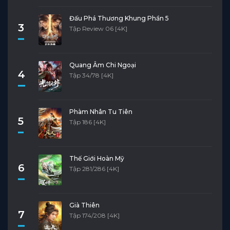
Đấu Phá Thương Khung Phần 5
3
Tập Review 06 [4K]
Quang Âm Chi Ngoại
4
Tập 34/78 [4K]
Phàm Nhân Tu Tiên
5
Tập 186 [4K]
Thế Giới Hoàn Mỹ
6
Tập 281/286 [4K]
Già Thiên
7
Tập 174/208 [4K]