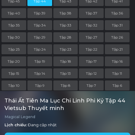
Tập 45
Tập 44
Tập 43
Tập 42
Tập 41
Tập 40
Tập 39
Tập 38
Tập 37
Tập 36
Tập 35
Tập 34
Tập 33
Tập 32
Tập 31
Tập 30
Tập 29
Tập 28
Tập 27
Tập 26
Tập 25
Tập 24
Tập 23
Tập 22
Tập 21
Tập 20
Tập 19
Tập 18
Tập 17
Tập 16
Tập 15
Tập 14
Tập 13
Tập 12
Tập 11
Tập 10
Tập 9
Tập 8
Tập 7
Tập 6
Tập 5
Tập 4
Tập 3
Tập 2
Tập 1
Thái Ất Tiên Ma Lục Chi Linh Phi Kỷ Tập 44
Vietsub Thuyết minh
Magical Legend
Lịch chiếu:
Đang cập nhật