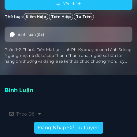
Yêu thích
Thể loại:
Kiếm Hiệp
Tiên Hiệp
Tu Tiên
Bình luận (93)
Phần 1+2: Thái Ất Tiên Ma Lục: Linh Phi Kỷ xoay quanh Lãnh Sương
Ngưng, một nữ đệ tử của Thanh Thành phái, người sở hữu tài
năng phi thường và đáng lẽ sẽ kế thừa chức chưởng môn. Tuy…
Bình Luận
Theo Dõi
Đăng Nhập Để Tu Luyện