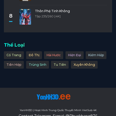
Thôn Phệ Tinh Không
8
Tập 235/260 [4K]
Thể Loại
Cổ Trang
Đô Thị
Hài Hước
Hiện Đại
Kiếm Hiệp
Tiên Hiệp
Trùng Sinh
Tu Tiên
Xuyên Không
YanHH3D | Hoạt Hình Trung Quốc Thuyết Minh VietSub 4K
Contact Telegram, Signal: @Phuckhang876