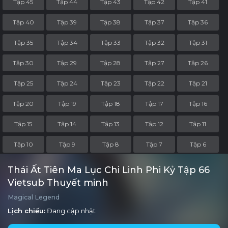
Tập 45
Tập 44
Tập 43
Tập 42
Tập 41
Tập 40
Tập 39
Tập 38
Tập 37
Tập 36
Tập 35
Tập 34
Tập 33
Tập 32
Tập 31
Tập 30
Tập 29
Tập 28
Tập 27
Tập 26
Tập 25
Tập 24
Tập 23
Tập 22
Tập 21
Tập 20
Tập 19
Tập 18
Tập 17
Tập 16
Tập 15
Tập 14
Tập 13
Tập 12
Tập 11
Tập 10
Tập 9
Tập 8
Tập 7
Tập 6
Tập 5
Tập 4
Tập 3
Tập 2
Tập 1
Thái Ất Tiên Ma Lục Chi Linh Phi Kỷ Tập 66
Vietsub Thuyết minh
Magical Legend
Lịch chiếu:
Đang cập nhật