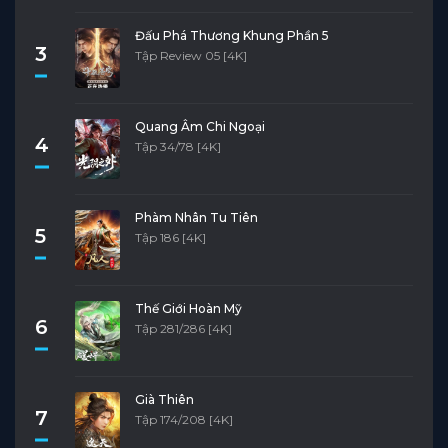
Đấu Phá Thương Khung Phần 5
3
Tập Review 05 [4K]
Quang Âm Chi Ngoại
4
Tập 34/78 [4K]
Phàm Nhân Tu Tiên
5
Tập 186 [4K]
Thế Giới Hoàn Mỹ
6
Tập 281/286 [4K]
Già Thiên
7
Tập 174/208 [4K]