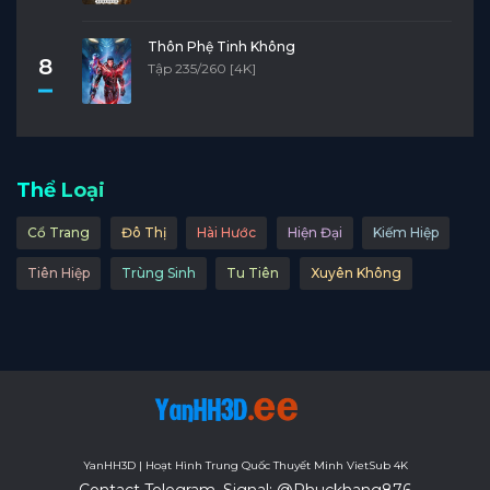
Thôn Phệ Tinh Không
8
Tập 235/260 [4K]
Thể Loại
Cổ Trang
Đô Thị
Hài Hước
Hiện Đại
Kiếm Hiệp
Tiên Hiệp
Trùng Sinh
Tu Tiên
Xuyên Không
YanHH3D | Hoạt Hình Trung Quốc Thuyết Minh VietSub 4K
Contact Telegram, Signal: @Phuckhang876