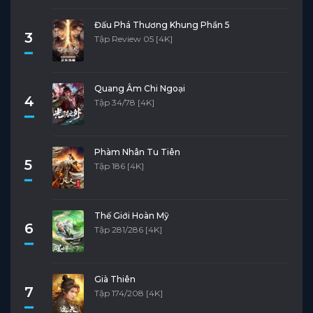
Đấu Phá Thương Khung Phần 5
3
Tập Review 05 [4K]
Quang Âm Chi Ngoại
4
Tập 34/78 [4K]
Phàm Nhân Tu Tiên
5
Tập 186 [4K]
Thế Giới Hoàn Mỹ
6
Tập 281/286 [4K]
Già Thiên
7
Tập 174/208 [4K]