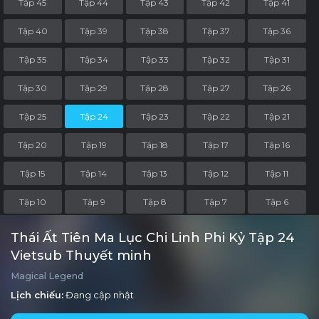
Tập 45
Tập 44
Tập 43
Tập 42
Tập 41
Tập 40
Tập 39
Tập 38
Tập 37
Tập 36
Tập 35
Tập 34
Tập 33
Tập 32
Tập 31
Tập 30
Tập 29
Tập 28
Tập 27
Tập 26
Tập 25
Tập 24
Tập 23
Tập 22
Tập 21
Tập 20
Tập 19
Tập 18
Tập 17
Tập 16
Tập 15
Tập 14
Tập 13
Tập 12
Tập 11
Tập 10
Tập 9
Tập 8
Tập 7
Tập 6
Tập 5
Tập 4
Tập 3
Tập 2
Tập 1
Thái Ất Tiên Ma Lục Chi Linh Phi Kỷ Tập 24
Vietsub Thuyết minh
Magical Legend
Lịch chiếu:
Đang cập nhật