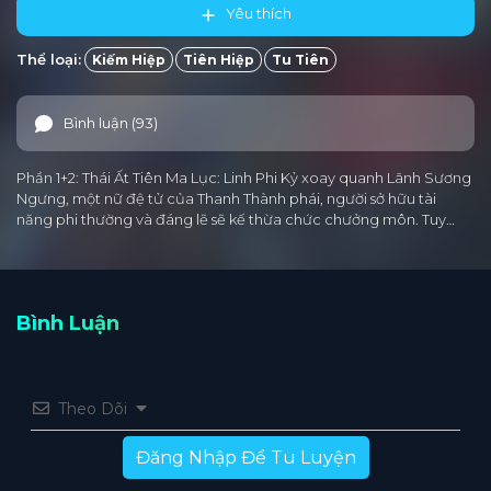
Yêu thích
Thể loại:
Kiếm Hiệp
Tiên Hiệp
Tu Tiên
Bình luận (93)
Phần 1+2: Thái Ất Tiên Ma Lục: Linh Phi Kỷ xoay quanh Lãnh Sương
Ngưng, một nữ đệ tử của Thanh Thành phái, người sở hữu tài
năng phi thường và đáng lẽ sẽ kế thừa chức chưởng môn. Tuy…
Bình Luận
Theo Dõi
Đăng Nhập Để Tu Luyện