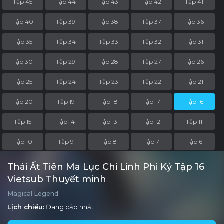
Tập 45
Tập 44
Tập 43
Tập 42
Tập 41
Tập 40
Tập 39
Tập 38
Tập 37
Tập 36
Tập 35
Tập 34
Tập 33
Tập 32
Tập 31
Tập 30
Tập 29
Tập 28
Tập 27
Tập 26
Tập 25
Tập 24
Tập 23
Tập 22
Tập 21
Tập 20
Tập 19
Tập 18
Tập 17
Tập 16
Tập 15
Tập 14
Tập 13
Tập 12
Tập 11
Tập 10
Tập 9
Tập 8
Tập 7
Tập 6
Tập 5
Tập 4
Tập 3
Tập 2
Tập 1
Thái Ất Tiên Ma Lục Chi Linh Phi Kỷ Tập 16
Vietsub Thuyết minh
Magical Legend
Lịch chiếu:
Đang cập nhật