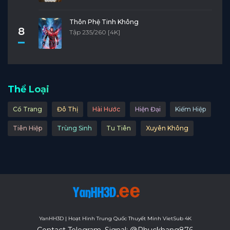
Thôn Phệ Tinh Không
8
Tập 235/260 [4K]
Thể Loại
Cổ Trang
Đô Thị
Hài Hước
Hiện Đại
Kiếm Hiệp
Tiên Hiệp
Trùng Sinh
Tu Tiên
Xuyên Không
YanHH3D | Hoạt Hình Trung Quốc Thuyết Minh VietSub 4K
Contact Telegram, Signal: @Phuckhang876