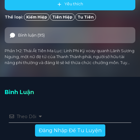
Yêu thích
Thể loại:
Kiếm Hiệp
Tiên Hiệp
Tu Tiên
Bình luận (95)
Phần 1+2: Thái Ất Tiên Ma Lục: Linh Phi Kỷ xoay quanh Lãnh Sương
Ngưng, một nữ đệ tử của Thanh Thành phái, người sở hữu tài
năng phi thường và đáng lẽ sẽ kế thừa chức chưởng môn. Tuy…
Bình Luận
Theo Dõi
Đăng Nhập Để Tu Luyện