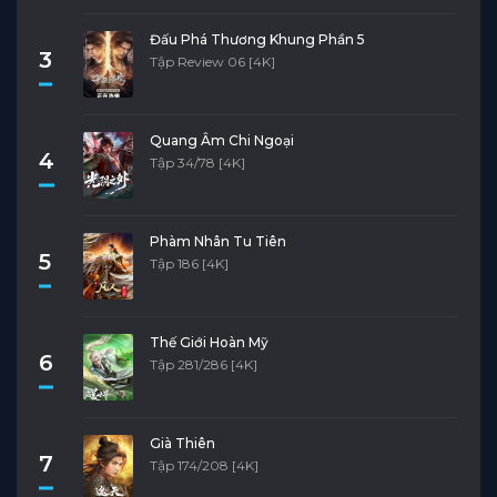
Đấu Phá Thương Khung Phần 5
3
Tập Review 06 [4K]
Quang Âm Chi Ngoại
4
Tập 34/78 [4K]
Phàm Nhân Tu Tiên
5
Tập 186 [4K]
Thế Giới Hoàn Mỹ
6
Tập 281/286 [4K]
Già Thiên
7
Tập 174/208 [4K]