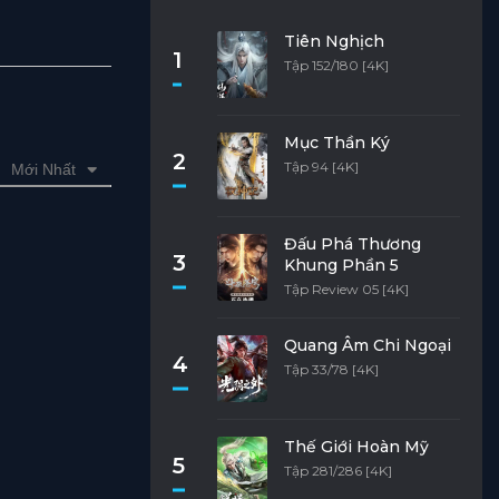
Tiên Nghịch
1
Tập 152/180 [4K]
Mục Thần Ký
2
Tập 94 [4K]
Mới Nhất
Đấu Phá Thương
3
Khung Phần 5
Tập Review 05 [4K]
Quang Âm Chi Ngoại
4
Tập 33/78 [4K]
Thế Giới Hoàn Mỹ
5
Tập 281/286 [4K]