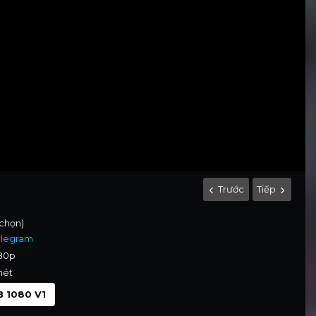
Trước
Tiếp
 chọn)
elegram
080p
nét
 1080 V1