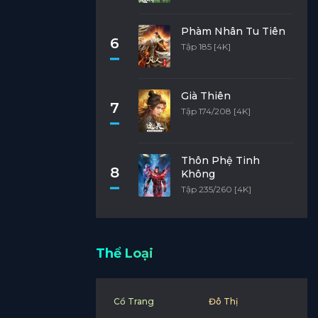
Phàm Nhân Tu Tiên
6
Tập 185 [4K]
Già Thiên
7
Tập 174/208 [4K]
Thôn Phệ Tinh
8
Không
Tập 235/260 [4K]
Thể Loại
Cổ Trang
Đô Thị