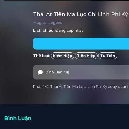
Thái Ất Tiên Ma Lục Chi Linh Phi K
Magical Legend
Lịch chiếu:
Đang cập nhật
Thể loại:
Kiếm Hiệp
Tiên Hiệp
Tu Tiên
Bình luận (91)
Phần 1+2: Thái Ất Tiên Ma Lục: Linh Phi Kỷ xoay qu
Bình Luận