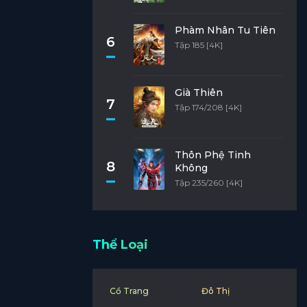
Phàm Nhân Tu Tiên
6
Tập 185 [4K]
Già Thiên
7
Tập 174/208 [4K]
Thôn Phệ Tinh
8
Không
Tập 235/260 [4K]
Thể Loại
Cổ Trang
Đô Thị