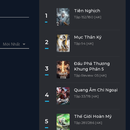
Tiên Nghịch
1
Tập 152/180 [4K]
Mục Thần Ký
2
Tập 94 [4K]
Mới Nhất
Đấu Phá Thương
3
Khung Phần 5
Tập Review 05 [4K]
Quang Âm Chi Ngoại
4
Tập 33/78 [4K]
Thế Giới Hoàn Mỹ
5
Tập 281/286 [4K]