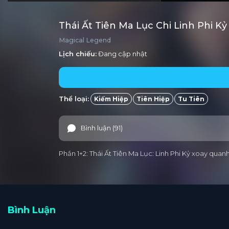
Thái Ất Tiên Ma Lục Chi Linh Phi K
Magical Legend
Lịch chiếu:
Đang cập nhật
Thể loại:
Kiếm Hiệp
Tiên Hiệp
Tu Tiên
Bình luận (91)
Phần 1+2: Thái Ất Tiên Ma Lục: Linh Phi Kỷ xoay qu
Bình Luận