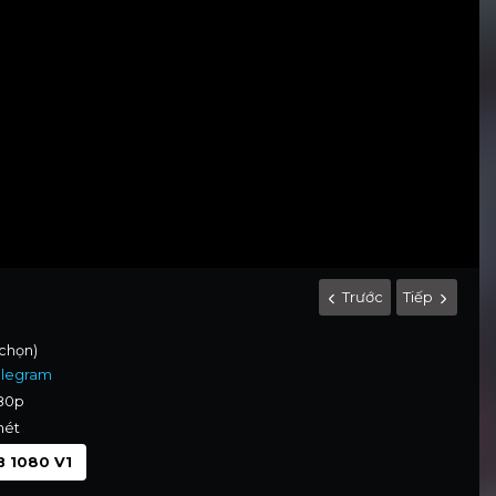
Trước
Tiếp
 chọn)
elegram
080p
nét
 1080 V1