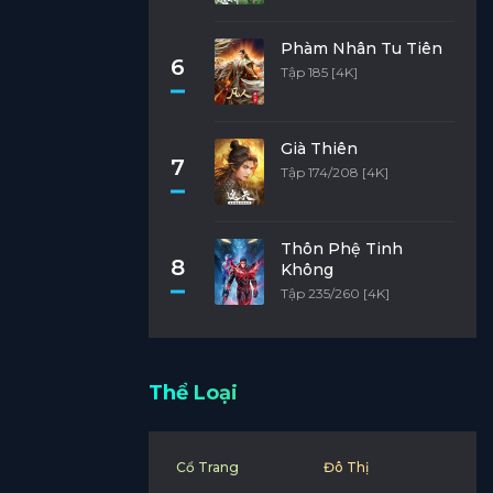
Phàm Nhân Tu Tiên
6
Tập 185 [4K]
Già Thiên
7
Tập 174/208 [4K]
Thôn Phệ Tinh
8
Không
Tập 235/260 [4K]
Thể Loại
Cổ Trang
Đô Thị