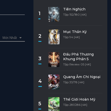
Tiên Nghịch
1
Tập 152/180 [4K]
Mục Thần Ký
2
Tập 94 [4K]
Mới Nhất
Đấu Phá Thương
3
Khung Phần 5
Tập Review 05 [4K]
Quang Âm Chi Ngoại
4
Tập 33/78 [4K]
Thế Giới Hoàn Mỹ
5
Tập 281/286 [4K]