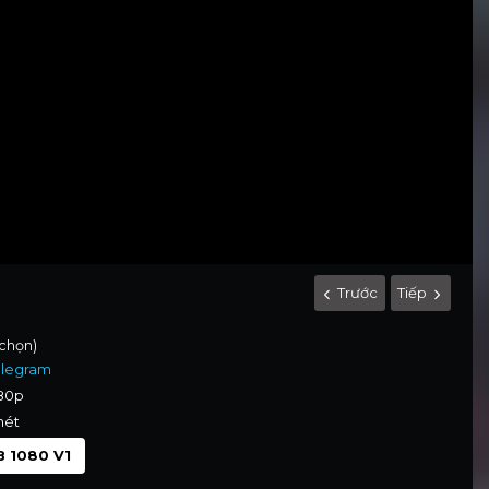
Trước
Tiếp
 chọn)
elegram
080p
nét
 1080 V1