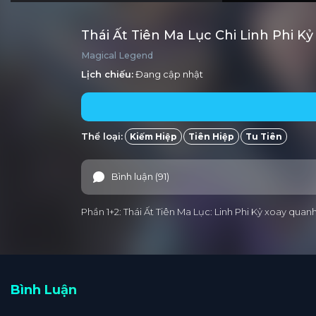
Thái Ất Tiên Ma Lục Chi Linh Phi K
Magical Legend
Lịch chiếu:
Đang cập nhật
Thể loại:
Kiếm Hiệp
Tiên Hiệp
Tu Tiên
Bình luận (91)
Phần 1+2: Thái Ất Tiên Ma Lục: Linh Phi Kỷ xoay qu
Bình Luận