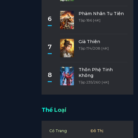
Phàm Nhân Tu Tiên
6
Tập 186 [4K]
Già Thiên
7
Tập 174/208 [4K]
Thôn Phệ Tinh
8
Không
Tập 235/260 [4K]
Thể Loại
Cổ Trang
Đô Thị