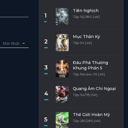
Tiên Nghịch
1
Tập 152/180 [4K]
Mục Thần Ký
2
Tập 94 [4K]
Mới Nhất
Đấu Phá Thương
3
Khung Phần 5
Tập Review 05 [4K]
Quang Âm Chi Ngoại
4
Tập 34/78 [4K]
Thế Giới Hoàn Mỹ
5
Tập 281/286 [4K]