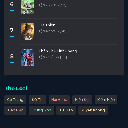
6
Tập 281/286 [4K]
Già Thiên
7
Tập 174/208 [4K]
Thôn Phệ Tinh Không
8
Tập 235/260 [4K]
Thể Loại
Cổ Trang
Đô Thị
Hài Hước
Hiện Đại
Kiếm Hiệp
Tiên Hiệp
Trùng Sinh
Tu Tiên
Xuyên Không