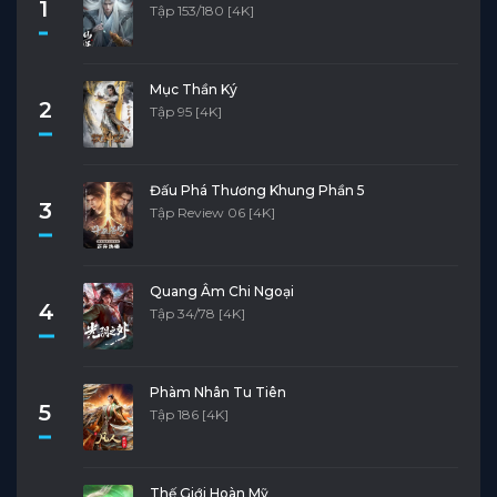
1
Tập 153/180 [4K]
Mục Thần Ký
2
Tập 95 [4K]
Đấu Phá Thương Khung Phần 5
3
Tập Review 06 [4K]
Quang Âm Chi Ngoại
4
Tập 34/78 [4K]
Phàm Nhân Tu Tiên
5
Tập 186 [4K]
Thế Giới Hoàn Mỹ