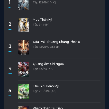
1
Tập 152/180 [4K]
Mục Thần Ký
2
Tập 94 [4K]
Đấu Phá Thương Khung Phần 5
3
Tập Review 05 [4K]
Quang Âm Chi Ngoại
4
Tập 33/78 [4K]
Thế Giới Hoàn Mỹ
5
Tập 281/286 [4K]
Phàm Nhân Tu Tiên