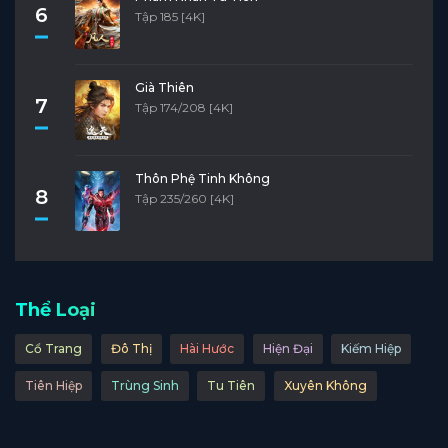
6
Tập 185 [4K]
Già Thiên
7
Tập 174/208 [4K]
Thôn Phệ Tinh Không
8
Tập 235/260 [4K]
Thể Loại
Cổ Trang
Đô Thị
Hài Hước
Hiện Đại
Kiếm Hiệp
Tiên Hiệp
Trùng Sinh
Tu Tiên
Xuyên Không