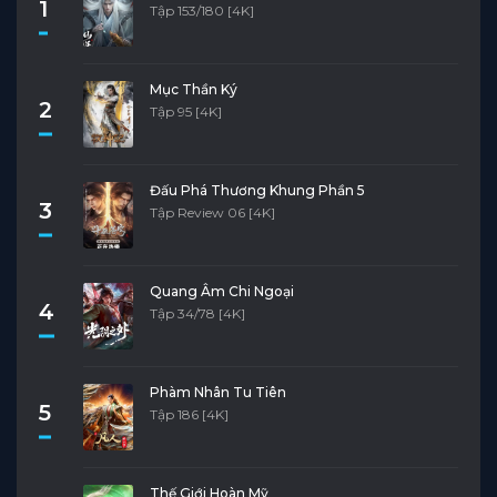
1
Tập 153/180 [4K]
Mục Thần Ký
2
Tập 95 [4K]
Đấu Phá Thương Khung Phần 5
3
Tập Review 06 [4K]
Quang Âm Chi Ngoại
4
Tập 34/78 [4K]
Phàm Nhân Tu Tiên
5
Tập 186 [4K]
Thế Giới Hoàn Mỹ