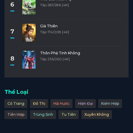
6
Tập 281/286 [4K]
Già Thiên
7
Tập 174/208 [4K]
Thôn Phệ Tinh Không
8
Tập 236/260 [4K]
Thể Loại
Cổ Trang
Đô Thị
Hài Hước
Hiện Đại
Kiếm Hiệp
Tiên Hiệp
Trùng Sinh
Tu Tiên
Xuyên Không