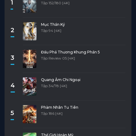
1
Tập 152/180 [4K]
Mục Thần Ký
2
Tập 94 [4K]
Đấu Phá Thương Khung Phần 5
3
Tập Review 05 [4K]
Quang Âm Chi Ngoại
4
Tập 34/78 [4K]
Phàm Nhân Tu Tiên
5
Tập 186 [4K]
Thế Giới Hoàn Mỹ