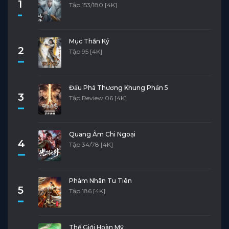
1
Tập 153/180 [4K]
Mục Thần Ký
2
Tập 95 [4K]
Đấu Phá Thương Khung Phần 5
3
Tập Review 06 [4K]
Quang Âm Chi Ngoại
4
Tập 34/78 [4K]
Phàm Nhân Tu Tiên
5
Tập 186 [4K]
Thế Giới Hoàn Mỹ