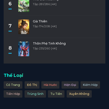
6
Tập 281/286 [4K]
Già Thiên
7
Tập 174/208 [4K]
Thôn Phệ Tinh Không
8
Tập 235/260 [4K]
Thể Loại
Cổ Trang
Đô Thị
Hài Hước
Hiện Đại
Kiếm Hiệp
Tiên Hiệp
Trùng Sinh
Tu Tiên
Xuyên Không