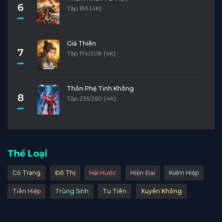
6
Tập 185 [4K]
Già Thiên
7
Tập 174/208 [4K]
Thôn Phệ Tinh Không
8
Tập 235/260 [4K]
Thể Loại
Cổ Trang
Đô Thị
Hài Hước
Hiện Đại
Kiếm Hiệp
Tiên Hiệp
Trùng Sinh
Tu Tiên
Xuyên Không