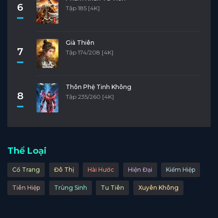
6
Tập 185 [4K]
Già Thiên
7
Tập 174/208 [4K]
Thôn Phệ Tinh Không
8
Tập 235/260 [4K]
Thể Loại
Cổ Trang
Đô Thị
Hài Hước
Hiện Đại
Kiếm Hiệp
Tiên Hiệp
Trùng Sinh
Tu Tiên
Xuyên Không