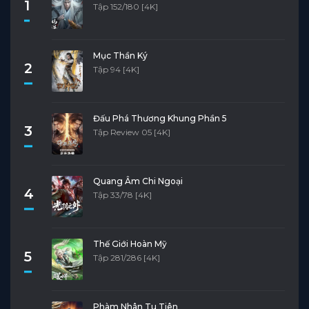
1
Tập 152/180 [4K]
Mục Thần Ký
2
Tập 94 [4K]
Đấu Phá Thương Khung Phần 5
3
Tập Review 05 [4K]
Quang Âm Chi Ngoại
4
Tập 33/78 [4K]
Thế Giới Hoàn Mỹ
5
Tập 281/286 [4K]
Phàm Nhân Tu Tiên