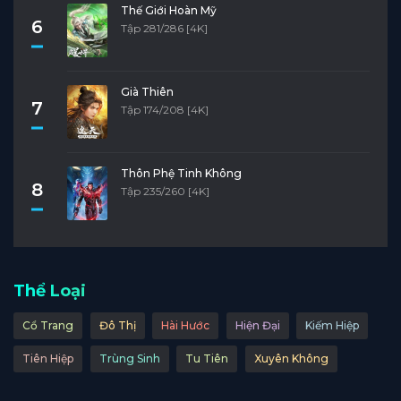
Thế Giới Hoàn Mỹ
6
Tập 281/286 [4K]
Già Thiên
7
Tập 174/208 [4K]
Thôn Phệ Tinh Không
8
Tập 235/260 [4K]
Thể Loại
Cổ Trang
Đô Thị
Hài Hước
Hiện Đại
Kiếm Hiệp
Tiên Hiệp
Trùng Sinh
Tu Tiên
Xuyên Không