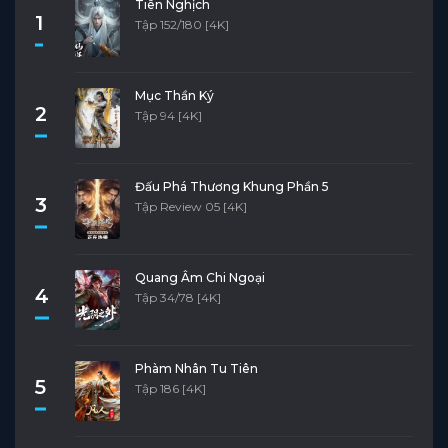
Tiên Nghịch
1
Tập 152/180 [4K]
Mục Thần Ký
2
Tập 94 [4K]
Đấu Phá Thương Khung Phần 5
3
Tập Review 05 [4K]
Quang Âm Chi Ngoại
4
Tập 34/78 [4K]
Phàm Nhân Tu Tiên
5
Tập 186 [4K]