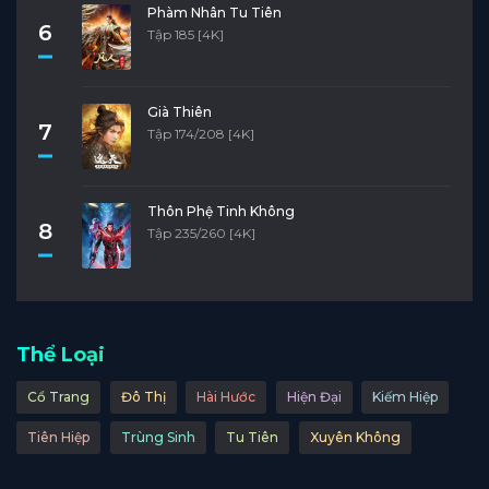
Phàm Nhân Tu Tiên
6
Tập 185 [4K]
Già Thiên
7
Tập 174/208 [4K]
Thôn Phệ Tinh Không
8
Tập 235/260 [4K]
Thể Loại
Cổ Trang
Đô Thị
Hài Hước
Hiện Đại
Kiếm Hiệp
Tiên Hiệp
Trùng Sinh
Tu Tiên
Xuyên Không