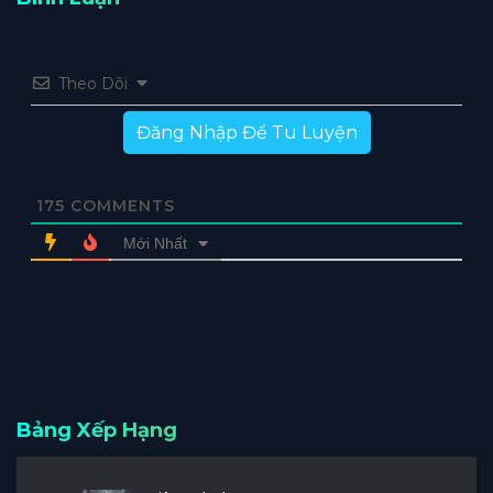
Theo Dõi
Đăng Nhập Để Tu Luyện
175
COMMENTS
Mới Nhất
Bảng Xếp Hạng