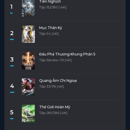
Tiên Nghịch
1
Tập 152/180 [4K]
Mục Thần Ký
2
Tập 94 [4K]
Đấu Phá Thương Khung Phần 5
3
Tập Review 05 [4K]
Quang Âm Chi Ngoại
4
Tập 33/78 [4K]
Thế Giới Hoàn Mỹ
5
Tập 281/286 [4K]