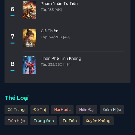
Phàm Nhân Tu Tiên
6
Tập 185 [4K]
Già Thiên
7
Tập 174/208 [4K]
Thôn Phệ Tinh Không
8
Tập 235/260 [4K]
Thể Loại
Cổ Trang
Đô Thị
Hài Hước
Hiện Đại
Kiếm Hiệp
Tiên Hiệp
Trùng Sinh
Tu Tiên
Xuyên Không