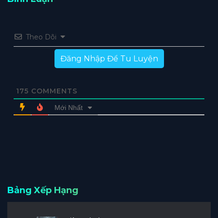
Theo Dõi
Đăng Nhập Để Tu Luyện
175
COMMENTS
Mới Nhất
Bảng Xếp Hạng