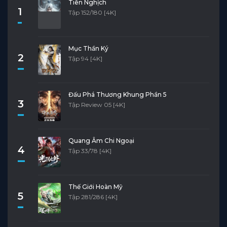
Tiên Nghịch
1
Tập 152/180 [4K]
Mục Thần Ký
2
Tập 94 [4K]
Đấu Phá Thương Khung Phần 5
3
Tập Review 05 [4K]
Quang Âm Chi Ngoại
4
Tập 33/78 [4K]
Thế Giới Hoàn Mỹ
5
Tập 281/286 [4K]