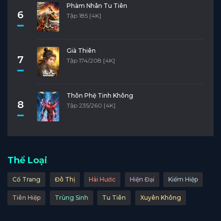
Phàm Nhân Tu Tiên
6
Tập 185 [4K]
Già Thiên
7
Tập 174/208 [4K]
Thôn Phệ Tinh Không
8
Tập 235/260 [4K]
Thể Loại
Cổ Trang
Đô Thị
Hài Hước
Hiện Đại
Kiếm Hiệp
Tiên Hiệp
Trùng Sinh
Tu Tiên
Xuyên Không