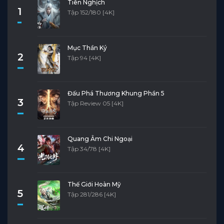
Tiên Nghịch
1
Tập 152/180 [4K]
Mục Thần Ký
2
Tập 94 [4K]
Đấu Phá Thương Khung Phần 5
3
Tập Review 05 [4K]
Quang Âm Chi Ngoại
4
Tập 34/78 [4K]
Thế Giới Hoàn Mỹ
5
Tập 281/286 [4K]