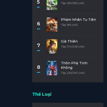
5
Tập 281/286 [4K]
Phàm Nhân Tu Tiên
6
Tập 185 [4K]
Già Thiên
7
Tập 174/208 [4K]
Thôn Phệ Tinh
8
Không
Tập 235/260 [4K]
Thể Loại