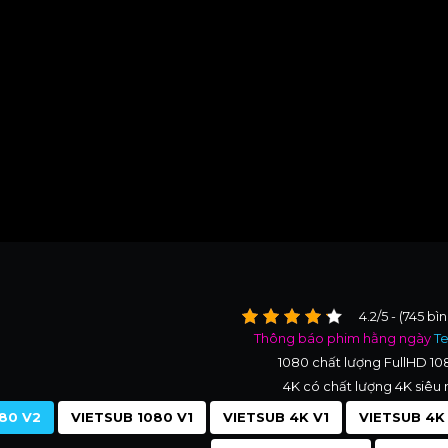
4.2/5 - (745 bì
Thông báo phim hằng ngày
T
1080 chất lượng FullHD 1
4K có chất lượng 4K siêu 
80 V2
VIETSUB 1080 V1
VIETSUB 4K V1
VIETSUB 4K