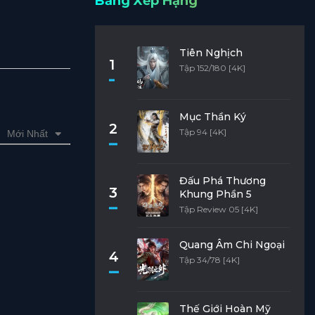
Bảng Xếp Hạng
Tiên Nghịch
1
Tập 152/180 [4K]
Mục Thần Ký
2
Tập 94 [4K]
Mới Nhất
Đấu Phá Thương
3
Khung Phần 5
Tập Review 05 [4K]
Quang Âm Chi Ngoại
4
Tập 34/78 [4K]
Thế Giới Hoàn Mỹ