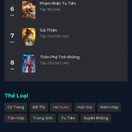
Phàm Nhân Tu Tiên
6
Tập 185 [4K]
Già Thiên
7
Tập 174/208 [4K]
Thôn Phệ Tinh Không
8
Tập 235/260 [4K]
Thể Loại
Cổ Trang
Đô Thị
Hài Hước
Hiện Đại
Kiếm Hiệp
Tiên Hiệp
Trùng Sinh
Tu Tiên
Xuyên Không