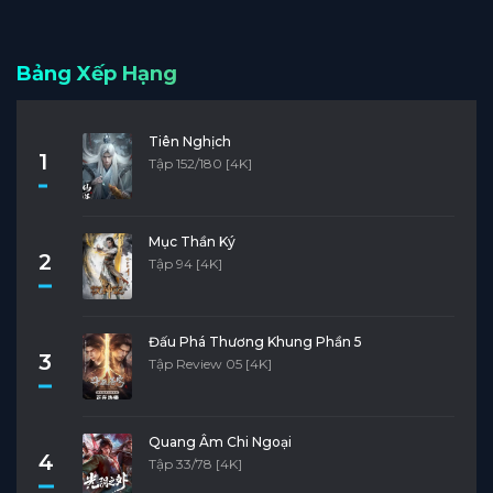
Bảng Xếp Hạng
Tiên Nghịch
1
Tập 152/180 [4K]
Mục Thần Ký
2
Tập 94 [4K]
Đấu Phá Thương Khung Phần 5
3
Tập Review 05 [4K]
Quang Âm Chi Ngoại
4
Tập 33/78 [4K]