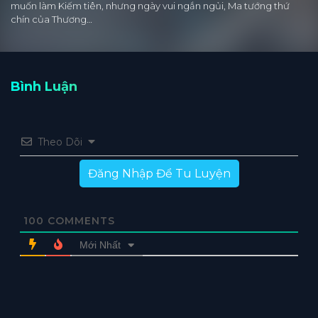
muốn làm Kiếm tiên, nhưng ngày vui ngắn ngủi, Ma tướng thứ
chín của Thương…
Bình Luận
Theo Dõi
Đăng Nhập Để Tu Luyện
100
COMMENTS
Mới Nhất