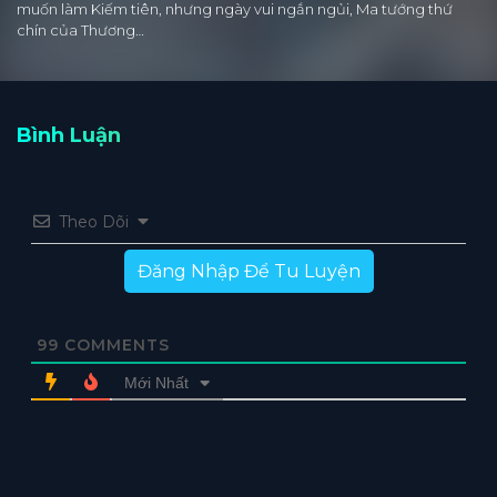
muốn làm Kiếm tiên, nhưng ngày vui ngắn ngủi, Ma tướng thứ
chín của Thương…
Bình Luận
Theo Dõi
Đăng Nhập Để Tu Luyện
99
COMMENTS
Mới Nhất