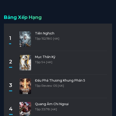
Bảng Xếp Hạng
Tiên Nghịch
1
Tập 152/180 [4K]
Mục Thần Ký
2
Tập 94 [4K]
Đấu Phá Thương Khung Phần 5
3
Tập Review 05 [4K]
Quang Âm Chi Ngoại
4
Tập 33/78 [4K]