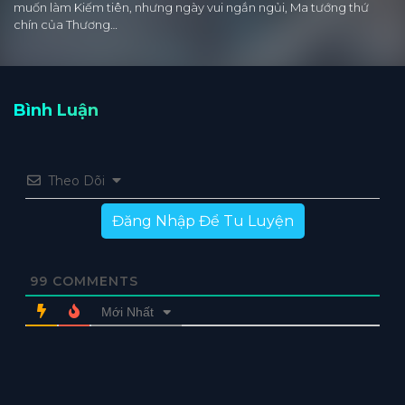
muốn làm Kiếm tiên, nhưng ngày vui ngắn ngủi, Ma tướng thứ
chín của Thương…
Bình Luận
Theo Dõi
Đăng Nhập Để Tu Luyện
99
COMMENTS
Mới Nhất