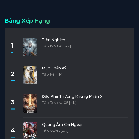
Bảng Xếp Hạng
Tiên Nghịch
1
Tập 152/180 [4K]
Mục Thần Ký
2
Tập 94 [4K]
Đấu Phá Thương Khung Phần 5
3
Tập Review 05 [4K]
Quang Âm Chi Ngoại
4
Tập 33/78 [4K]