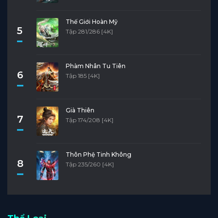
Thế Giới Hoàn Mỹ
5
Tập 281/286 [4K]
Phàm Nhân Tu Tiên
6
Tập 185 [4K]
Già Thiên
7
Tập 174/208 [4K]
Thôn Phệ Tinh Không
8
Tập 235/260 [4K]