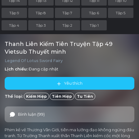
Tập 14
Tập 13
Tập 12
Tập 11
Tập 10
Tập 9
Tập 8
Tập 7
Tập 6
Tập 5
Tập 4
Tập 3
Tập 2
Tập 1
Thanh Liên Kiếm Tiên Truyện Tập 49
Vietsub Thuyết minh
Legend Of Lotus Sword Fairy
Lịch chiếu:
Đang cập nhật
Yêu thích
Thể loại:
Kiếm Hiệp
Tiên Hiệp
Tu Tiên
Bình luận (99)
Phim kể về Thương Vân Giới, tiên ma lưỡng đạo không ngừng đấu
tranh. Từ Trường Thanh xuất thân Thanh Liên kiếm cốc một lòng