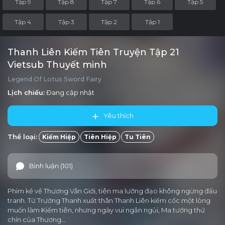
Tập 9
Tập 8
Tập 7
Tập 6
Tập 5
Tập 4
Tập 3
Tập 2
Tập 1
Thanh Liên Kiếm Tiên Truyện Tập 21
Vietsub Thuyết minh
Legend Of Lotus Sword Fairy
Lịch chiếu:
Đang cập nhật
Yêu thích
Thể loại:
Kiếm Hiệp
Tiên Hiệp
Tu Tiên
Bình luận (101)
Phim kể về Thương Vân Giới, tiên ma lưỡng đạo không ngừng đấu
tranh. Từ Trường Thanh xuất thân Thanh Liên kiếm cốc một lòng
muốn làm Kiếm tiên, nhưng ngày vui ngắn ngủi, Ma tướng thứ
chín của Thương…