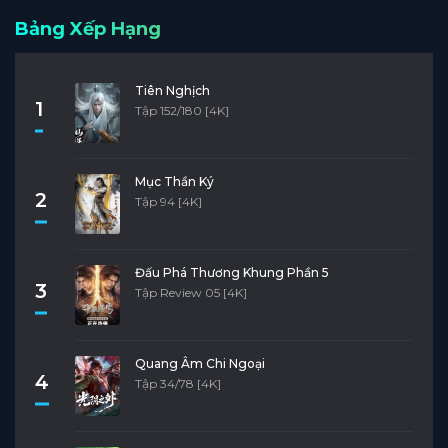
Bảng Xếp Hạng
Tiên Nghịch
1
Tập 152/180 [4K]
Mục Thần Ký
2
Tập 94 [4K]
Đấu Phá Thương Khung Phần 5
3
Tập Review 05 [4K]
Quang Âm Chi Ngoại
4
Tập 34/78 [4K]