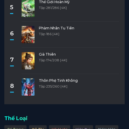
Thế Giới Hoàn Mỹ
5
Tập 281/286 [4K]
Phàm Nhân Tu Tiên
6
Tập 186 [4K]
Già Thiên
7
Tập 174/208 [4K]
Thôn Phệ Tinh Không
8
Tập 235/260 [4K]
Thể Loại